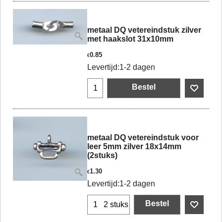
metaal DQ vetereindstuk zilver
met haakslot 31x10mm
0.85
€
Levertijd:
1-2 dagen
Bestel
metaal DQ vetereindstuk voor
leer 5mm zilver 18x14mm
(2stuks)
1.30
€
Levertijd:
1-2 dagen
Bestel
2 stuks