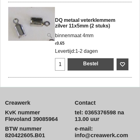
DQ metaal veterklemmem
zilver 11x5mm (2 stuks)
binnenmaat 4mm
0.65
€
Levertijd:
1-2 dagen
Bestel
Creawerk
Contact
KvK nummer
tel: 0365376598 na
Flevoland 39085964
13.00 uur
BTW nummer
e-mail:
820422605.B01
info@creawerk.com