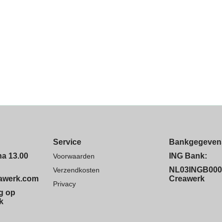
Service
Bankgegeven
na 13.00
ING Bank:
Voorwaarden
NL03INGB000
Verzendkosten
eawerk.com
Creawerk
Privacy
ng op
k