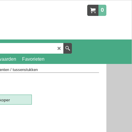
0
waarden
Favorieten
enten / tussenstukken
koper