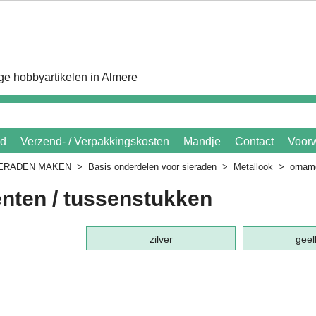
e hobbyartikelen in Almere
id
Verzend- / Verpakkingskosten
Mandje
Contact
Voor
IERADEN MAKEN
>
Basis onderdelen voor sieraden
>
Metallook
>
ornam
nten / tussenstukken
zilver
geel