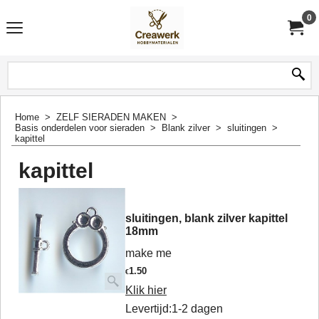
0
Home
>
ZELF SIERADEN MAKEN
>
Basis onderdelen voor sieraden
>
Blank zilver
>
sluitingen
>
kapittel
kapittel
sluitingen, blank zilver kapittel
18mm
make me
1.50
€
Klik hier
Levertijd:
1-2 dagen