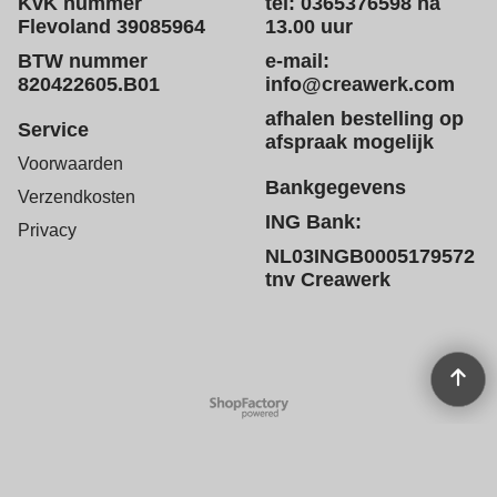
KvK nummer
tel: 0365376598 na
Flevoland 39085964
13.00 uur
BTW nummer
e-mail:
820422605.B01
info@creawerk.com
afhalen bestelling op
Service
afspraak mogelijk
Voorwaarden
Bankgegevens
Verzendkosten
ING Bank:
Privacy
NL03INGB0005179572
tnv Creawerk
Webwinkel gemaakt met
ShopFactory webwinkel
software.