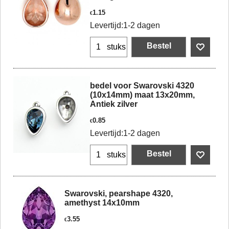
1.15
€
Levertijd:
1-2 dagen
Bestel
stuks
bedel voor Swarovski 4320
(10x14mm) maat 13x20mm,
Antiek zilver
0.85
€
Levertijd:
1-2 dagen
Bestel
stuks
Swarovski, pearshape 4320,
amethyst 14x10mm
3.55
€