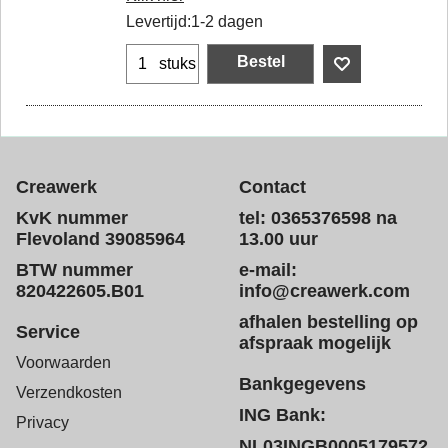
Levertijd:
1-2 dagen
Bestel
stuks
Creawerk
Contact
KvK nummer
tel: 0365376598 na
Flevoland 39085964
13.00 uur
BTW nummer
e-mail:
820422605.B01
info@creawerk.com
afhalen bestelling op
Service
afspraak mogelijk
Voorwaarden
Bankgegevens
Verzendkosten
ING Bank:
Privacy
NL03INGB0005179572