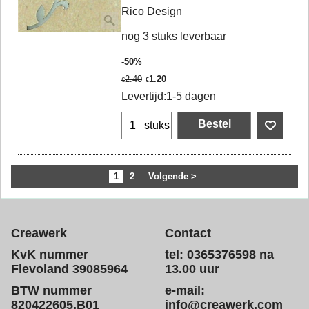
Rico Design
nog 3 stuks leverbaar
-50%
2.40
1.20
€
€
Levertijd:
1-5 dagen
Bestel
stuks
1
2
Volgende >
Creawerk
Contact
KvK nummer
tel: 0365376598 na
Flevoland 39085964
13.00 uur
BTW nummer
e-mail:
820422605.B01
info@creawerk.com