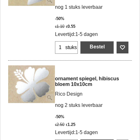
nog 1 stuks leverbaar
-50%
1.10
0.55
€
€
Levertijd:
1-5 dagen
Bestel
stuks
ornament spiegel, hibiscus
bloem 10x10cm
Rico Design
nog 2 stuks leverbaar
-50%
2.50
1.25
€
€
Levertijd:
1-5 dagen