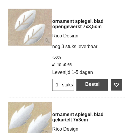
ornament spiegel, blad
opengewerkt 7x3,5cm
Rico Design
nog 3 stuks leverbaar
-50%
1.10
0.55
€
€
Levertijd:
1-5 dagen
Bestel
stuks
ornament spiegel, blad
gekartelt 7x3cm
Rico Design