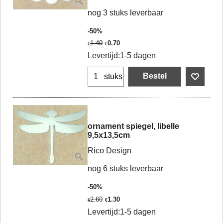
nog 3 stuks leverbaar
-50%
1.40
0.70
€
€
Levertijd:
1-5 dagen
Bestel
stuks
ornament spiegel, libelle
9,5x13,5cm
Rico Design
nog 6 stuks leverbaar
-50%
2.60
1.30
€
€
Levertijd:
1-5 dagen