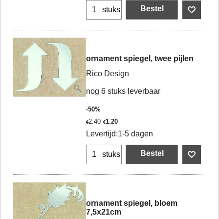
Bestel
stuks
ornament spiegel, twee pijlen
Rico Design
nog 6 stuks leverbaar
-50%
2.40
1.20
€
€
Levertijd:
1-5 dagen
Bestel
stuks
ornament spiegel, bloem
7,5x21cm