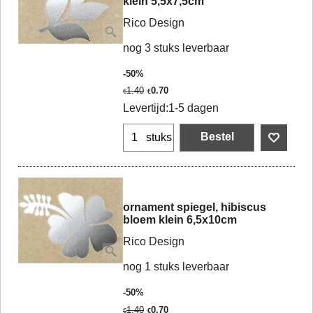
klein 5,5x7,5cm
Rico Design
nog 3 stuks leverbaar
-50%
1.40
0.70
€
€
Levertijd:
1-5 dagen
Bestel
stuks
ornament spiegel, hibiscus
bloem klein 6,5x10cm
Rico Design
nog 1 stuks leverbaar
-50%
1.40
0.70
€
€