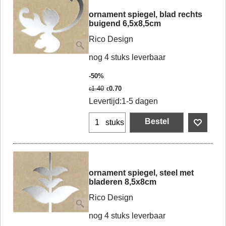
ornament spiegel, blad rechts
buigend 6,5x8,5cm
Rico Design
nog 4 stuks leverbaar
-50%
1.40
0.70
€
€
Levertijd:
1-5 dagen
Bestel
stuks
ornament spiegel, steel met
bladeren 8,5x8cm
Rico Design
nog 4 stuks leverbaar