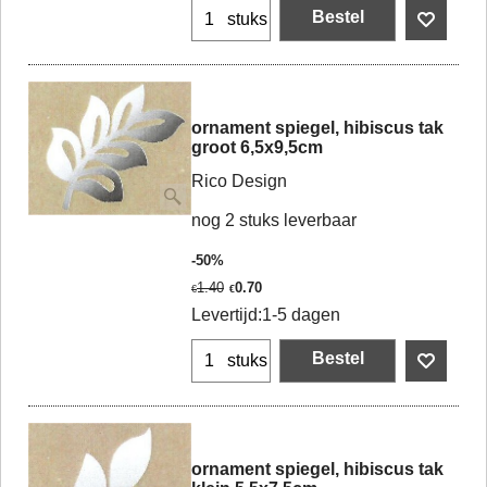
Bestel
stuks
ornament spiegel, hibiscus tak
groot 6,5x9,5cm
Rico Design
nog 2 stuks leverbaar
-50%
1.40
0.70
€
€
Levertijd:
1-5 dagen
Bestel
stuks
ornament spiegel, hibiscus tak