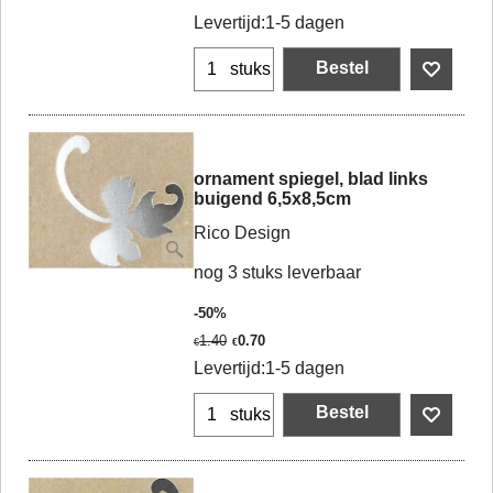
Levertijd:
1-5 dagen
Bestel
stuks
ornament spiegel, blad links
buigend 6,5x8,5cm
Rico Design
nog 3 stuks leverbaar
-50%
1.40
0.70
€
€
Levertijd:
1-5 dagen
Bestel
stuks