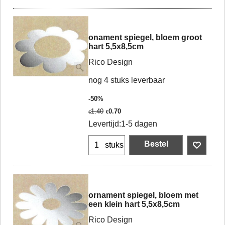
onament spiegel, bloem groot
hart 5,5x8,5cm
Rico Design
nog 4 stuks leverbaar
-50%
1.40
0.70
€
€
Levertijd:
1-5 dagen
Bestel
stuks
ornament spiegel, bloem met
een klein hart 5,5x8,5cm
Rico Design