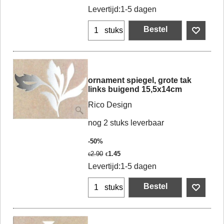
Levertijd:
1-5 dagen
Bestel
stuks
ornament spiegel, grote tak
links buigend 15,5x14cm
Rico Design
nog 2 stuks leverbaar
-50%
2.90
1.45
€
€
Levertijd:
1-5 dagen
Bestel
stuks