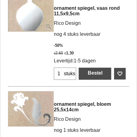
ornament spiegel, vaas rond
11,5x9,5cm
Rico Design
nog 4 stuks leverbaar
-50%
2.60
1.30
€
€
Levertijd:
1-5 dagen
Bestel
stuks
ornament spiegel, bloem
25,5x14cm
Rico Design
nog 1 stuks leverbaar