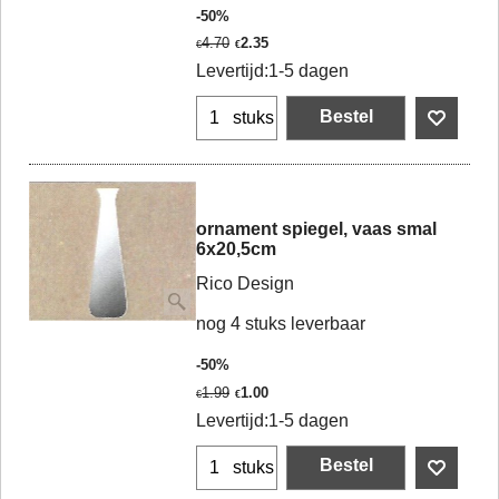
-50%
4.70
2.35
€
€
Levertijd:
1-5 dagen
Bestel
stuks
ornament spiegel, vaas smal
6x20,5cm
Rico Design
nog 4 stuks leverbaar
-50%
1.99
1.00
€
€
Levertijd:
1-5 dagen
Bestel
stuks