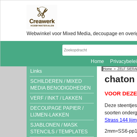
Webwinkel voor Mixed Media, decoupage en overig
Home
Privacybele
Home
>
ZELF SIER
Links
chaton 
SCHILDEREN / MIXED
MEDIA BENODIGDHEDEN
VOOR DEZE 
VERF / INKT / LAKKEN
Deze steentjes 
DECOUPAGE PAPIER /
soorten onderg
LIJMEN-LAKKEN
Strass 144 lijm
SJABLONEN / MASK
2mm=SS6-pp1
STENCILS / TEMPLATES