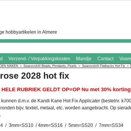
e hobbyartikelen in Almere
id
Verzend- / Verpakkingskosten
Mandje
Contact
Voor
ADEN MAKEN
>
Swarovski® Beads, Pendants, Pearls
>
Swarovski® Flatbacks Hot Fix
>
rose 2028 hot fix
HELE RUBRIEK GELDT OP=OP Nu met 30% korting 
kunnen d.m.v. de Kandi Kane Hot Fix Applicater (bestelnr. k700)
ronden bijv. textiel, metaal, etc. worden aangebracht. Op sierad
.
4 / 3mm=SS10 / 4mm=SS16 / 5mm=SS20 / 7mm=SS34