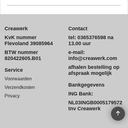
Creawerk
Contact
KvK nummer
tel: 0365376598 na
Flevoland 39085964
13.00 uur
BTW nummer
e-mail:
820422605.B01
info@creawerk.com
afhalen bestelling op
Service
afspraak mogelijk
Voorwaarden
Bankgegevens
Verzendkosten
ING Bank:
Privacy
NL03INGB0005179572
tnv Creawerk