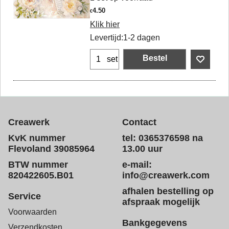
4.50
€
Klik hier
Levertijd:
1-2 dagen
Bestel
set
Creawerk
Contact
KvK nummer
tel: 0365376598 na
Flevoland 39085964
13.00 uur
BTW nummer
e-mail:
820422605.B01
info@creawerk.com
afhalen bestelling op
Service
afspraak mogelijk
Voorwaarden
Bankgegevens
Verzendkosten