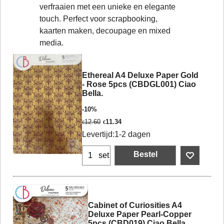
verfraaien met een unieke en elegante
touch. Perfect voor scrapbooking,
kaarten maken, decoupage en mixed
media.
Ethereal A4 Deluxe Paper Gold
- Rose 5pcs (CBDGL001) Ciao
Bella.
-10%
12.60
11.34
€
€
Levertijd:
1-2 dagen
Bestel
set
Cabinet of Curiosities A4
Deluxe Paper Pearl-Copper
5pcs (CBD019) Ciao Bella