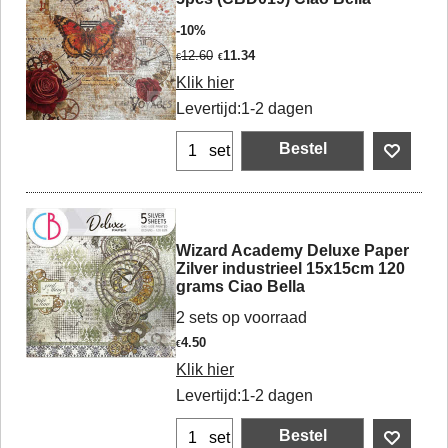
-10%
12.60
11.34
€
€
Klik hier
Levertijd:
1-2 dagen
Bestel
set
Wizard Academy Deluxe Paper
Zilver industrieel 15x15cm 120
grams Ciao Bella
2 sets op voorraad
4.50
€
Klik hier
Levertijd:
1-2 dagen
Bestel
set