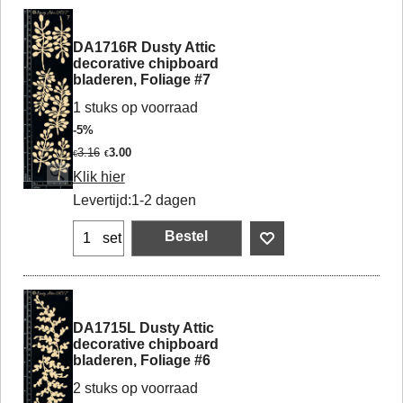
DA1716R Dusty Attic
decorative chipboard
bladeren, Foliage #7
1 stuks op voorraad
-5%
3.16
3.00
€
€
Klik hier
Levertijd:
1-2 dagen
Bestel
set
DA1715L Dusty Attic
decorative chipboard
bladeren, Foliage #6
2 stuks op voorraad