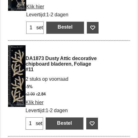
Klik hier
Levertijd:
1-2 dagen
Bestel
set
DA1873 Dusty Attic decorative
chipboard bladeren, Foliage
#11
2 stuks op voorraad
-5%
2.99
2.84
€
€
Klik hier
Levertijd:
1-2 dagen
Bestel
set