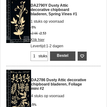
DA2790Y Dusty Attic
decorative chipboard
bladeren, Spring Vines #1
1 stuks op voorraad
-5%
2.66
2.53
€
€
Klik hier
Levertijd:
1-2 dagen
Bestel
stuks
DA2786 Dusty Attic decorative
chipboard bladeren, Foliage
mini #2
4 stuks op voorraad
-5%