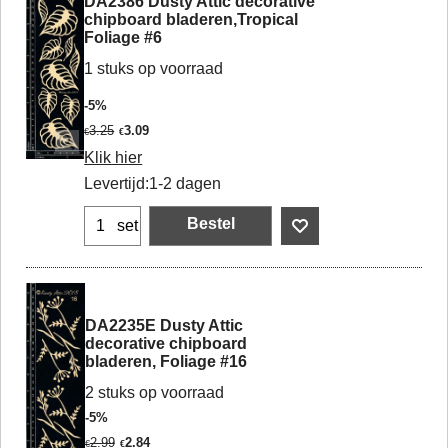
DA2386 Dusty Attic decorative
chipboard bladeren,Tropical
Foliage #6
1 stuks op voorraad
-5%
3.25
3.09
€
€
Klik hier
Levertijd:
1-2 dagen
Bestel
set
DA2235E Dusty Attic
decorative chipboard
bladeren, Foliage #16
2 stuks op voorraad
-5%
2.99
2.84
€
€