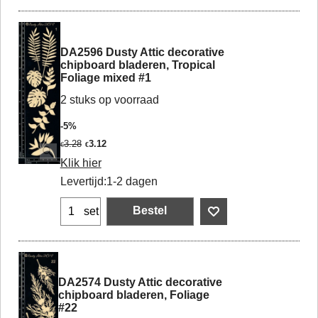
DA2596 Dusty Attic decorative
chipboard bladeren, Tropical
Foliage mixed #1
2 stuks op voorraad
-5%
3.28
3.12
€
€
Klik hier
Levertijd:
1-2 dagen
Bestel
set
DA2574 Dusty Attic decorative
chipboard bladeren, Foliage
#22