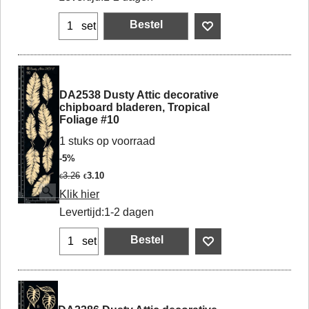
Bestel
set
DA2538 Dusty Attic decorative
chipboard bladeren, Tropical
Foliage #10
1 stuks op voorraad
-5%
3.26
3.10
€
€
Klik hier
Levertijd:
1-2 dagen
Bestel
set