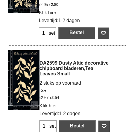
2.95
2.80
€
€
Klik hier
Levertijd:
1-2 dagen
Bestel
set
DA2599 Dusty Attic decorative
chipboard bladeren,Tea
Leaves Small
2 stuks op voorraad
-5%
2.67
2.54
€
€
Klik hier
Levertijd:
1-2 dagen
Bestel
set