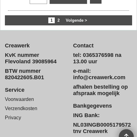
1
2
Volgende >
Creawerk
Contact
KvK nummer
tel: 0365376598 na
Flevoland 39085964
13.00 uur
BTW nummer
e-mail:
820422605.B01
info@creawerk.com
afhalen bestelling op
Service
afspraak mogelijk
Voorwaarden
Bankgegevens
Verzendkosten
ING Bank:
Privacy
NL03INGB0005179572
tnv Creawerk