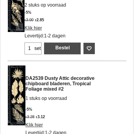
2 stuks op voorraad
-5%
3.00
2.85
€
€
Klik hier
Levertijd:
1-2 dagen
Bestel
set
DA2539 Dusty Attic decorative
chipboard bladeren, Tropical
Foliage mixed #2
1 stuks op voorraad
-5%
3.28
3.12
€
€
Klik hier
Levertijd:
1-2 dagen