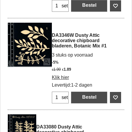
Bestel
set
DA3346W Dusty Attic
decorative chipboard
bladeren, Botanic Mix #1
3 stuks op voorraad
-5%
1.99
1.89
€
€
Klik hier
Levertijd:
1-2 dagen
Bestel
set
DA33080 Dusty Attic