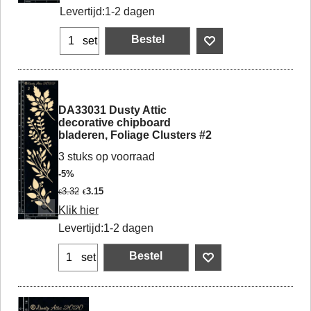
Levertijd:
1-2 dagen
Bestel
set
DA33031 Dusty Attic
decorative chipboard
bladeren, Foliage Clusters #2
3 stuks op voorraad
-5%
3.32
3.15
€
€
Klik hier
Levertijd:
1-2 dagen
Bestel
set