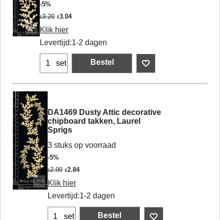
-5%
3.20
3.04
€
€
Klik hier
Levertijd:
1-2 dagen
Bestel
set
DA1469 Dusty Attic decorative
chipboard takken, Laurel
Sprigs
3 stuks op voorraad
-5%
2.99
2.84
€
€
Klik hier
Levertijd:
1-2 dagen
Bestel
set