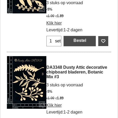
3 stuks op voorraad
-5%
1.99
1.89
€
€
Klik hier
Levertijd:
1-2 dagen
Bestel
set
DA3348 Dusty Attic decorative
chipboard bladeren, Botanic
Mix #3
3 stuks op voorraad
-5%
1.99
1.89
€
€
Klik hier
Levertijd:
1-2 dagen