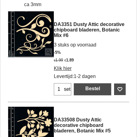
ca 3mm
DA3351 Dusty Attic decorative
chipboard bladeren, Botanic
Mix #6
3 stuks op voorraad
-5%
1.99
1.89
€
€
Klik hier
Levertijd:
1-2 dagen
Bestel
set
DA33508 Dusty Attic
decorative chipboard
bladeren, Botanic Mix #5