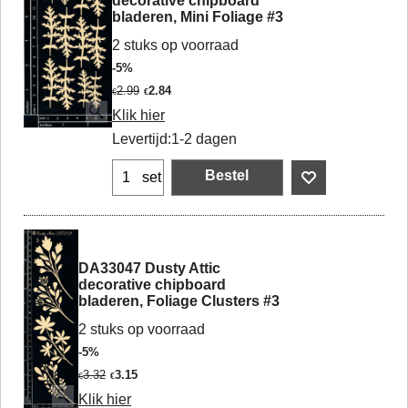
decorative chipboard
bladeren, Mini Foliage #3
2 stuks op voorraad
-5%
2.99
2.84
€
€
Klik hier
Levertijd:
1-2 dagen
Bestel
set
DA33047 Dusty Attic
decorative chipboard
bladeren, Foliage Clusters #3
2 stuks op voorraad
-5%
3.32
3.15
€
€
Klik hier