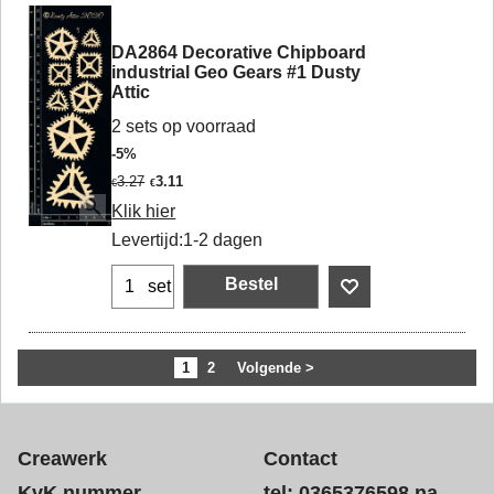
DA2864 Decorative Chipboard
industrial Geo Gears #1 Dusty
Attic
2 sets op voorraad
-5%
3.27
3.11
€
€
Klik hier
Levertijd:
1-2 dagen
Bestel
set
1
2
Volgende >
Creawerk
Contact
KvK nummer
tel: 0365376598 na