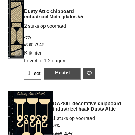
Dusty Attic chipboard
industrieel Metal plates #5
2 stuks op voorraad
-5%
3.60
3.42
€
€
Klik hier
Levertijd:
1-2 dagen
Bestel
set
DA2881 decorative chipboard
industrieel haak Dusty Attic
1 stuks op voorraad
-5%
2.60
2.47
€
€