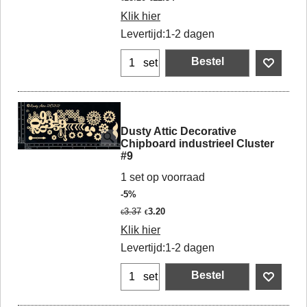
Klik hier
Levertijd:
1-2 dagen
Bestel
set
Dusty Attic Decorative
Chipboard industrieel Cluster
#9
1 set op voorraad
-5%
3.37
3.20
€
€
Klik hier
Levertijd:
1-2 dagen
Bestel
set