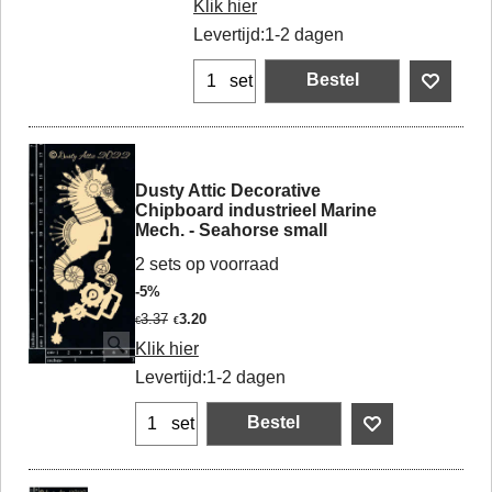
Klik hier
Levertijd:
1-2 dagen
Bestel
set
Dusty Attic Decorative
Chipboard industrieel Marine
Mech. - Seahorse small
2 sets op voorraad
-5%
3.37
3.20
€
€
Klik hier
Levertijd:
1-2 dagen
Bestel
set