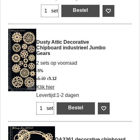
Bestel
set
Dusty Attic Decorative
Chipboard industrieel Jumbo
Gears
2 sets op voorraad
-5%
5.39
5.12
€
€
Klik hier
Levertijd:
1-2 dagen
Bestel
set
DA3361 decorative chipboard