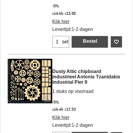
-5%
14.65
13.92
€
€
Klik hier
Levertijd:
1-2 dagen
Bestel
set
Dusty Attic chipboard
industrieel Antonis Tzanidakis
industrial Pier 9
1 stuks op voorraad
-5%
18.45
17.53
€
€
Klik hier
Levertijd:
1-2 dagen