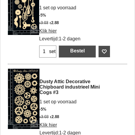
1 set op voorraad
-5%
3.03
2.88
€
€
Klik hier
Levertijd:
1-2 dagen
Bestel
set
Dusty Attic Decorative
Chipboard industrieel Mini
Cogs #3
1 set op voorraad
-5%
3.03
2.88
€
€
Klik hier
Levertijd:
1-2 dagen