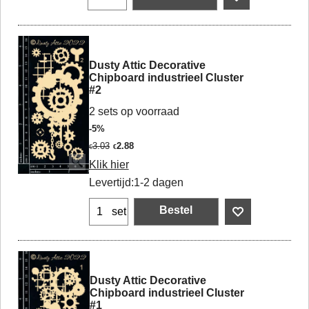
Dusty Attic Decorative
Chipboard industrieel Cluster
#2
2 sets op voorraad
-5%
3.03
2.88
€
€
Klik hier
Levertijd:
1-2 dagen
Bestel
set
Dusty Attic Decorative
Chipboard industrieel Cluster
#1