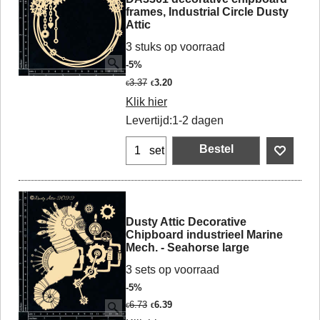
frames, Industrial Circle Dusty
Attic
3 stuks op voorraad
-5%
3.37
3.20
€
€
Klik hier
Levertijd:
1-2 dagen
Bestel
set
Dusty Attic Decorative
Chipboard industrieel Marine
Mech. - Seahorse large
3 sets op voorraad
-5%
6.73
6.39
€
€