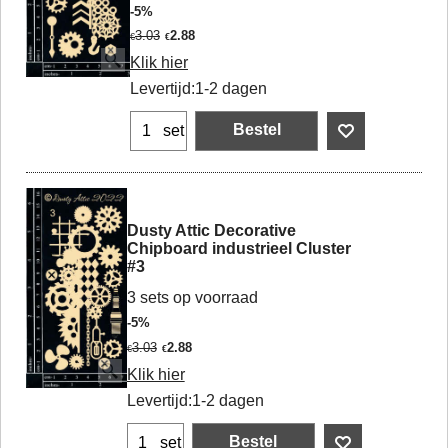
-5%
3.03
2.88
€
€
Klik hier
Levertijd:
1-2 dagen
Bestel
set
Dusty Attic Decorative
Chipboard industrieel Cluster
#3
3 sets op voorraad
-5%
3.03
2.88
€
€
Klik hier
Levertijd:
1-2 dagen
Bestel
set