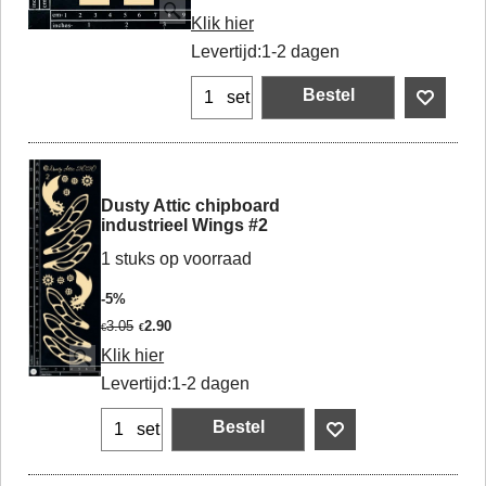
Klik hier
Levertijd:
1-2 dagen
Bestel
set
Dusty Attic chipboard
industrieel Wings #2
1 stuks op voorraad
-5%
3.05
2.90
€
€
Klik hier
Levertijd:
1-2 dagen
Bestel
set