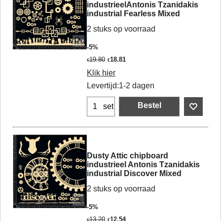
industrieelAntonis Tzanidakis
industrial Fearless Mixed
2 stuks op voorraad
-5%
19.80
18.81
€
€
Klik hier
Levertijd:
1-2 dagen
Bestel
set
Dusty Attic chipboard
industrieel Antonis Tzanidakis
industrial Discover Mixed
2 stuks op voorraad
-5%
13.20
12.54
€
€