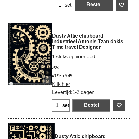
Bestel
set
Dusty Attic chipboard
industrieel Antonis Tzanidakis
Time travel Designer
1 stuks op voorraad
-5%
9.95
9.45
€
€
Klik hier
Levertijd:
1-2 dagen
Bestel
set
Dusty Attic chipboard