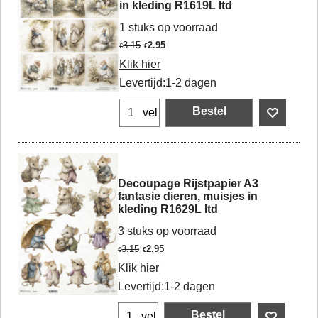
in kleding R1619L Itd
1 stuks op voorraad
3.15
2.95
€
€
Klik hier
Levertijd:
1-2 dagen
Bestel
vel
Decoupage Rijstpapier A3
fantasie dieren, muisjes in
kleding R1629L Itd
3 stuks op voorraad
3.15
2.95
€
€
Klik hier
Levertijd:
1-2 dagen
Bestel
vel