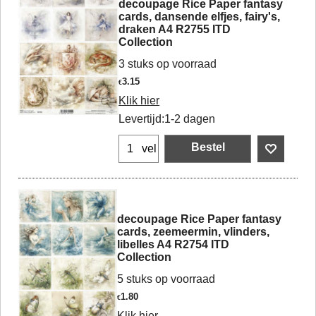
decoupage Rice Paper fantasy
cards, dansende elfjes, fairy's,
draken A4 R2755 ITD
Collection
3 stuks op voorraad
3.15
€
Klik hier
Levertijd:
1-2 dagen
Bestel
vel
decoupage Rice Paper fantasy
cards, zeemeermin, vlinders,
libelles A4 R2754 ITD
Collection
5 stuks op voorraad
1.80
€
Klik hier