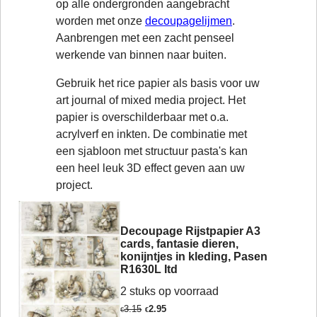
op alle ondergronden aangebracht
worden met onze
decoupagelijmen
.
Aanbrengen met een zacht penseel
werkende van binnen naar buiten.
Gebruik het rice papier als basis voor uw
art journal of mixed media project. Het
papier is overschilderbaar met o.a.
acrylverf en inkten. De combinatie met
een sjabloon met structuur pasta's kan
een heel leuk 3D effect geven aan uw
project.
Decoupage Rijstpapier A3
cards, fantasie dieren,
konijntjes in kleding, Pasen
R1630L Itd
2 stuks op voorraad
3.15
2.95
€
€