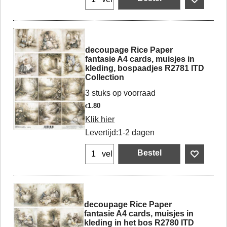
decoupage Rice Paper
fantasie A4 cards, muisjes in
kleding, bospaadjes R2781 ITD
Collection
3 stuks op voorraad
1.80
€
Klik hier
Levertijd:
1-2 dagen
Bestel
vel
decoupage Rice Paper
fantasie A4 cards, muisjes in
kleding in het bos R2780 ITD