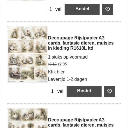
Bestel
vel
Decoupage Rijstpapier A3
cards, fantasie dieren, muisjes
in kleding R1618L Itd
1 stuks op voorraad
3.15
2.95
€
€
Klik hier
Levertijd:
1-2 dagen
Bestel
vel
Decoupage Rijstpapier A3
cards, fantasie dieren, muisjes