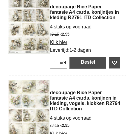
decoupage Rice Paper
fantasie A4 cards, konijntjes in
kleding R2791 ITD Collection
4 stuks op voorraad
3.15
2.95
€
€
Klik hier
Levertijd:
1-2 dagen
Bestel
vel
decoupage Rice Paper
fantasie A4 cards, konijnen in
kleding, vogels, klokken R2794
ITD Collection
4 stuks op voorraad
3.15
2.95
€
€
Klik hier