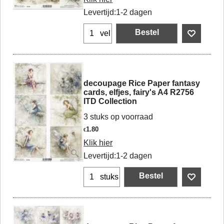
Levertijd:
1-2 dagen
Bestel
vel
decoupage Rice Paper fantasy
cards, elfjes, fairy's A4 R2756
ITD Collection
3 stuks op voorraad
1.80
€
Klik hier
Levertijd:
1-2 dagen
Bestel
stuks