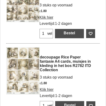
3 stuks op voorraad
1.80
€
Klik hier
Levertijd:
1-2 dagen
Bestel
vel
decoupage Rice Paper
fantasie A4 cards, muisjes in
kleding in het bos R2782 ITD
Collection
3 stuks op voorraad
1.80
€
Klik hier
Levertijd:
1-2 dagen
Bestel
vel