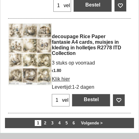
Bestel
vel
decoupage Rice Paper
fantasie A4 cards, muisjes in
kleding in holletjes R2778 ITD
Collection
3 stuks op voorraad
1.80
€
Klik hier
Levertijd:
1-2 dagen
Bestel
vel
1
2
3
4
5
6
Volgende >