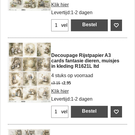
Klik hier
Levertijd:
1-2 dagen
Bestel
vel
Decoupage Rijstpapier A3
cards fantasie dieren, muisjes
in kleding R1621L Itd
4 stuks op voorraad
3.15
2.95
€
€
Klik hier
Levertijd:
1-2 dagen
Bestel
vel