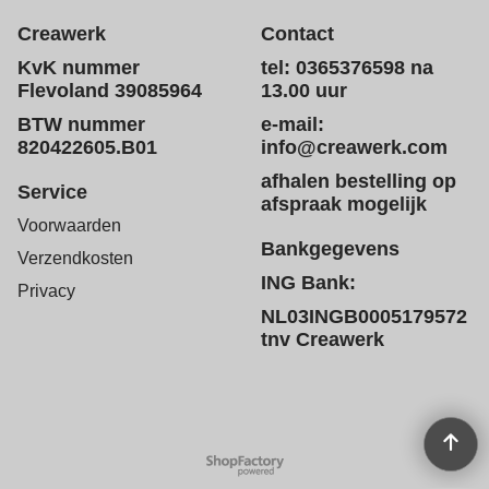
Creawerk
Contact
KvK nummer
tel: 0365376598 na
Flevoland 39085964
13.00 uur
BTW nummer
e-mail:
820422605.B01
info@creawerk.com
afhalen bestelling op
Service
afspraak mogelijk
Voorwaarden
Bankgegevens
Verzendkosten
ING Bank:
Privacy
NL03INGB0005179572
tnv Creawerk
Webwinkel gemaakt met
ShopFactory webwinkel
software.