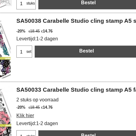
Bestel
stuks
SA50038 Carabelle Studio cling stamp A5 
-20%
18.45
14.76
€
€
Levertijd:
1-2 dagen
Bestel
set
SA50033 Carabelle Studio cling stamp A5 f
2 stuks op voorraad
-20%
18.45
14.76
€
€
Klik hier
Levertijd:
1-2 dagen
Bestel