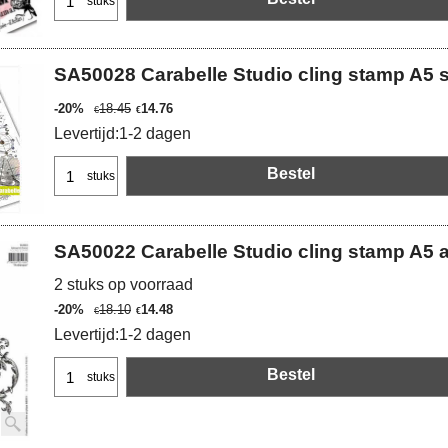
stuks
SA50028 Carabelle Studio cling stamp A5 
-20%
18.45
14.76
€
€
Levertijd:
1-2 dagen
Bestel
stuks
SA50022 Carabelle Studio cling stamp A5
2 stuks op voorraad
-20%
18.10
14.48
€
€
Levertijd:
1-2 dagen
Bestel
stuks