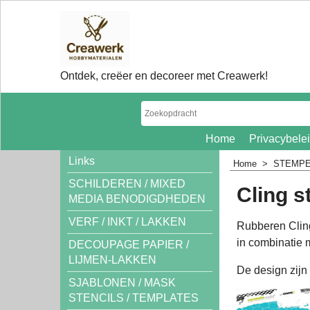
Ontdek, creëer en decoreer met Creawerk!
Home
Privacybele
Links
Home
>
STEMPE
SCHILDEREN / MIXED
Cling s
MEDIA BENODIGDHEDEN
VERF / INKT / LAKKEN
Rubberen Cling
in combinatie
DECOUPAGE PAPIER /
LIJMEN-LAKKEN
De design zijn
SJABLONEN / MASK
STENCILS / TEMPLATES