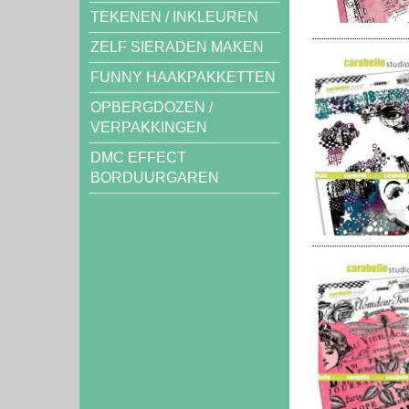
TEKENEN / INKLEUREN
ZELF SIERADEN MAKEN
FUNNY HAAKPAKKETTEN
OPBERGDOZEN /
VERPAKKINGEN
DMC EFFECT
BORDUURGAREN