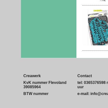
Creawerk
Contact
KvK nummer Flevoland
tel: 0365376598 
39085964
uur
BTW nummer
e-mail: info@cr
820422605.B01
afhalen bestelli
afspraak mogelij