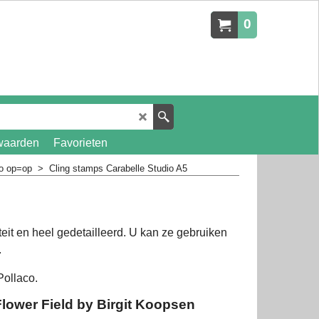
0
waarden
Favorieten
io op=op
>
Cling stamps Carabelle Studio A5
it en heel gedetailleerd. U kan ze gebruiken
.
Pollaco.
lower Field by Birgit Koopsen