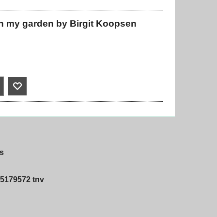
in my garden by Birgit Koopsen
s
5179572 tnv