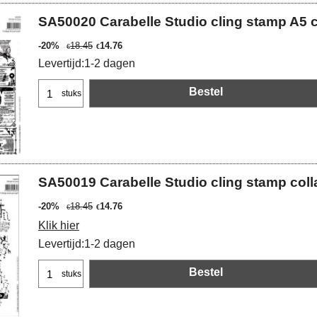
SA50020 Carabelle Studio cling stamp A5 
-20%
18.45
14.76
€
€
Levertijd:
1-2 dagen
Bestel
stuks
SA50019 Carabelle Studio cling stamp col
-20%
18.45
14.76
€
€
Klik hier
Levertijd:
1-2 dagen
Bestel
stuks