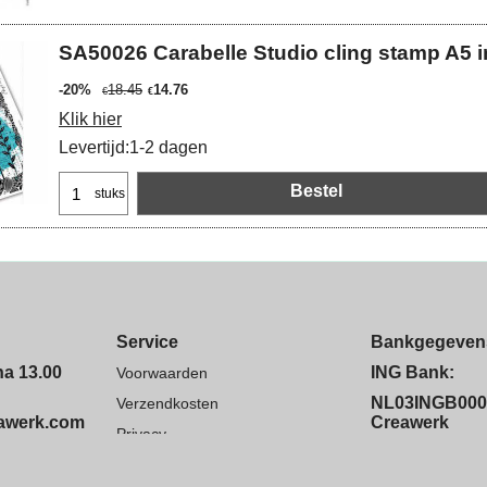
SA50026 Carabelle Studio cling stamp A5 
-20%
18.45
14.76
€
€
Klik hier
Levertijd:
1-2 dagen
Bestel
stuks
Service
Bankgegeven
na 13.00
ING Bank:
Voorwaarden
NL03INGB000
Verzendkosten
eawerk.com
Creawerk
Privacy
ng op
k