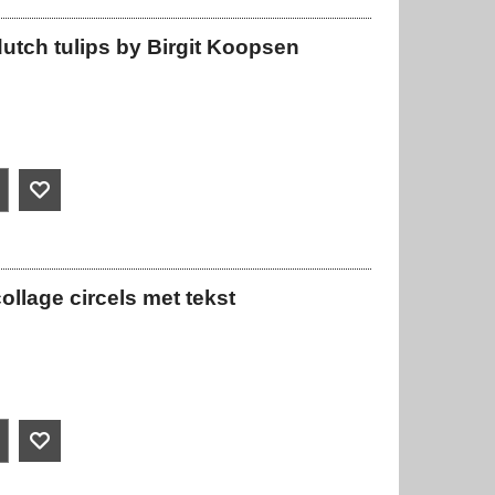
utch tulips by Birgit Koopsen
llage circels met tekst