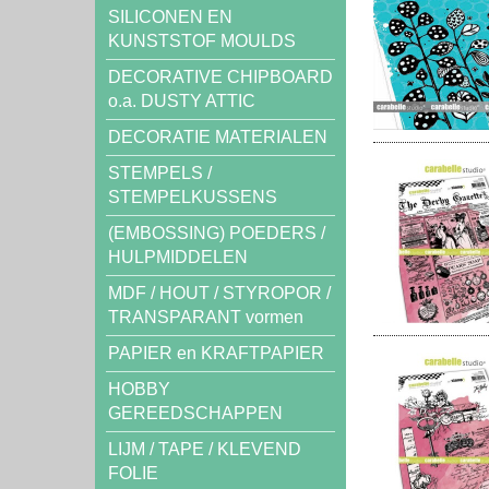
SILICONEN EN
KUNSTSTOF MOULDS
DECORATIVE CHIPBOARD
o.a. DUSTY ATTIC
DECORATIE MATERIALEN
STEMPELS /
STEMPELKUSSENS
(EMBOSSING) POEDERS /
HULPMIDDELEN
MDF / HOUT / STYROPOR /
TRANSPARANT vormen
PAPIER en KRAFTPAPIER
HOBBY
GEREEDSCHAPPEN
LIJM / TAPE / KLEVEND
FOLIE