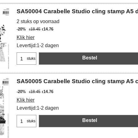
SA50004 Carabelle Studio cling stamp A5
2 stuks op voorraad
-20%
18.45
14.76
€
€
Klik hier
Levertijd:
1-2 dagen
Bestel
stuks
SA50005 Carabelle Studio cling stamp A5 c
-20%
18.45
14.76
€
€
Klik hier
Levertijd:
1-2 dagen
Bestel
stuks