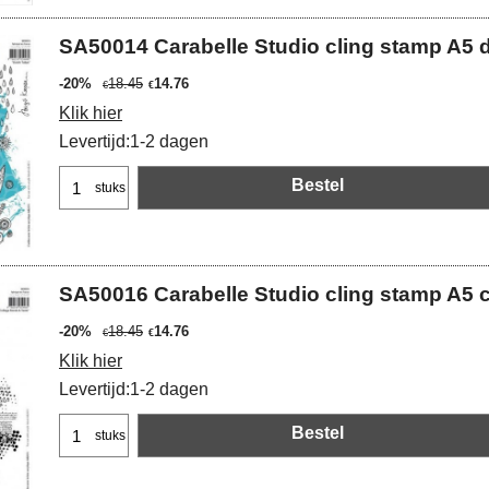
SA50014 Carabelle Studio cling stamp A5 d
-20%
18.45
14.76
€
€
Klik hier
Levertijd:
1-2 dagen
Bestel
stuks
SA50016 Carabelle Studio cling stamp A5 co
-20%
18.45
14.76
€
€
Klik hier
Levertijd:
1-2 dagen
Bestel
stuks