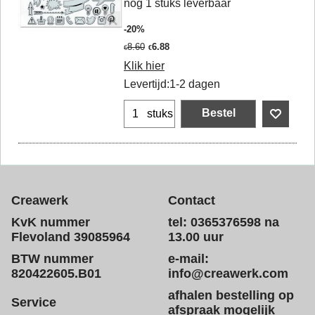
nog 1 stuks leverbaar
-20%
8.60
6.88
€
€
Klik hier
Levertijd:
1-2 dagen
Bestel
stuks
Creawerk
Contact
KvK nummer
tel: 0365376598 na
Flevoland 39085964
13.00 uur
BTW nummer
e-mail:
820422605.B01
info@creawerk.com
afhalen bestelling op
Service
afspraak mogelijk