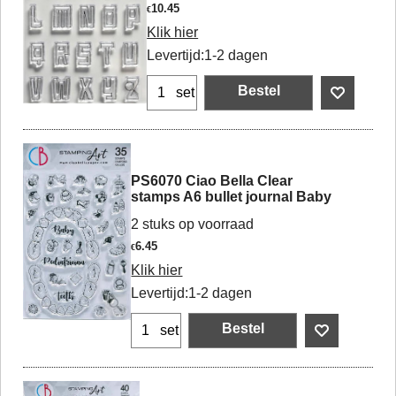
10.45
€
Klik hier
Levertijd:
1-2 dagen
Bestel
set
PS6070 Ciao Bella Clear
stamps A6 bullet journal Baby
2 stuks op voorraad
6.45
€
Klik hier
Levertijd:
1-2 dagen
Bestel
set