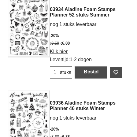
03934 Aladine Foam Stamps
Planner 52 stuks Summer
nog 1 stuks leverbaar
-20%
8.60
6.88
€
€
Klik hier
Levertijd:
1-2 dagen
Bestel
stuks
03936 Aladine Foam Stamps
Planner 46 stuks Winter
nog 1 stuks leverbaar
-20%
8.60
6.88