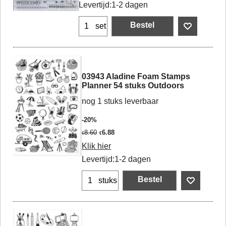
Levertijd:
1-2 dagen
Bestel
set
03943 Aladine Foam Stamps
Planner 54 stuks Outdoors
nog 1 stuks leverbaar
-20%
8.60
6.88
€
€
Klik hier
Levertijd:
1-2 dagen
Bestel
stuks