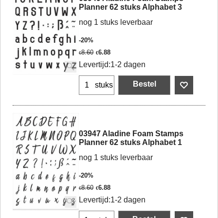
Planner 62 stuks Alphabet 3
nog 1 stuks leverbaar
-20%
8.60
6.88
€
€
Levertijd:
1-2 dagen
Bestel
stuks
03947 Aladine Foam Stamps
Planner 62 stuks Alphabet 1
nog 1 stuks leverbaar
-20%
8.60
6.88
€
€
Levertijd:
1-2 dagen