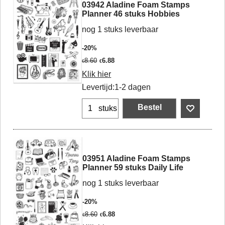
03942 Aladine Foam Stamps
Planner 46 stuks Hobbies
nog 1 stuks leverbaar
-20%
8.60
6.88
€
€
Klik hier
Levertijd:
1-2 dagen
Bestel
stuks
03951 Aladine Foam Stamps
Planner 59 stuks Daily Life
nog 1 stuks leverbaar
-20%
8.60
6.88
€
€