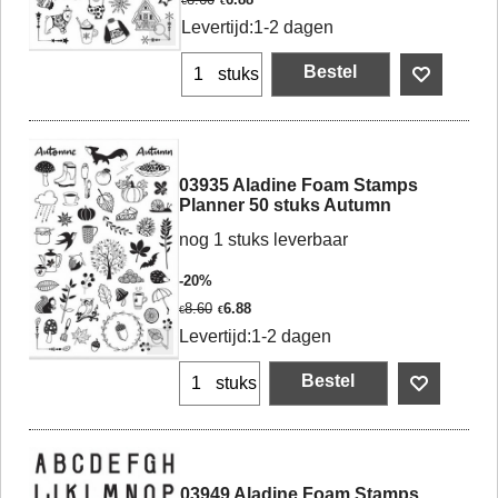
€
€
Levertijd:
1-2 dagen
Bestel
stuks
03935 Aladine Foam Stamps
Planner 50 stuks Autumn
nog 1 stuks leverbaar
-20%
8.60
6.88
€
€
Levertijd:
1-2 dagen
Bestel
stuks
03949 Aladine Foam Stamps