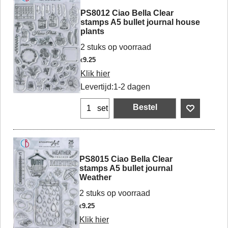
PS8012 Ciao Bella Clear
stamps A5 bullet journal house
plants
2 stuks op voorraad
9.25
€
Klik hier
Levertijd:
1-2 dagen
Bestel
set
PS8015 Ciao Bella Clear
stamps A5 bullet journal
Weather
2 stuks op voorraad
9.25
€
Klik hier