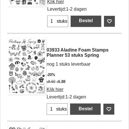
Klik hier
Levertijd:
1-2 dagen
Bestel
stuks
03933 Aladine Foam Stamps
Planner 53 stuks Spring
nog 1 stuks leverbaar
-20%
8.60
6.88
€
€
Klik hier
Levertijd:
1-2 dagen
Bestel
stuks