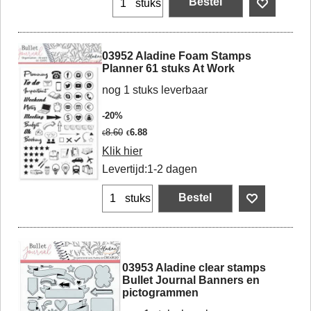
Bestel
stuks
03952 Aladine Foam Stamps
Planner 61 stuks At Work
nog 1 stuks leverbaar
-20%
8.60
6.88
€
€
Klik hier
Levertijd:
1-2 dagen
Bestel
stuks
03953 Aladine clear stamps
Bullet Journal Banners en
pictogrammen