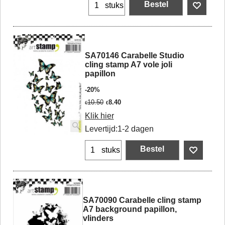
Bestel
stuks
SA70146 Carabelle Studio
cling stamp A7 vole joli
papillon
-20%
10.50
8.40
€
€
Klik hier
Levertijd:
1-2 dagen
Bestel
stuks
SA70090 Carabelle cling stamp
A7 background papillon,
vlinders