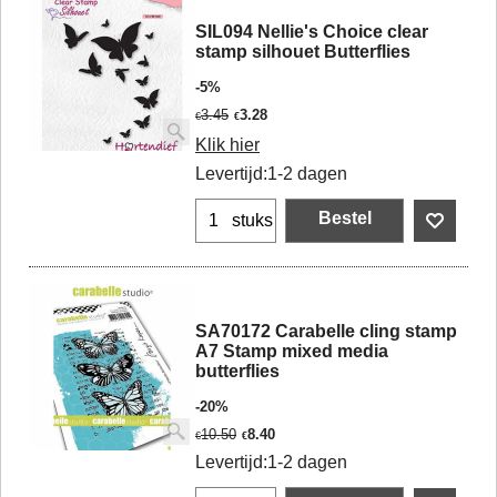
SIL094 Nellie's Choice clear
stamp silhouet Butterflies
-5%
3.45
3.28
€
€
Klik hier
Levertijd:
1-2 dagen
Bestel
stuks
SA70172 Carabelle cling stamp
A7 Stamp mixed media
butterflies
-20%
10.50
8.40
€
€
Levertijd:
1-2 dagen