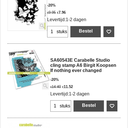
-20%
9.95
7.96
€
€
Levertijd:
1-2 dagen
Bestel
stuks
SA60543E Carabelle Studio
cling stamp A6 Birgit Koopsen
If nothing ever changed
-20%
14.40
11.52
€
€
Levertijd:
1-2 dagen
Bestel
stuks