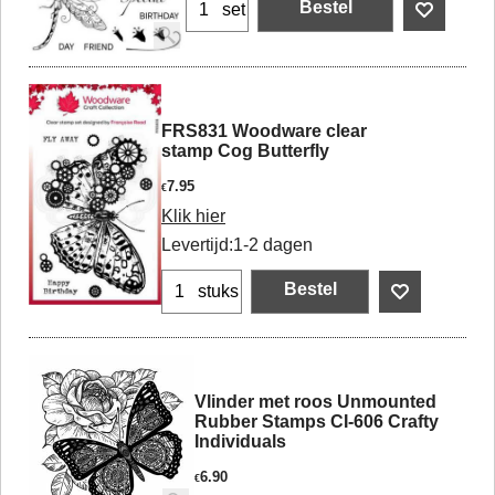
Bestel
set
FRS831 Woodware clear
stamp Cog Butterfly
7.95
€
Klik hier
Levertijd:
1-2 dagen
Bestel
stuks
Vlinder met roos Unmounted
Rubber Stamps CI-606 Crafty
Individuals
6.90
€