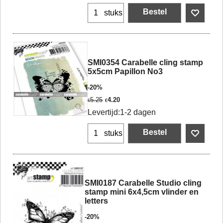
Bestel
stuks
SMI0354 Carabelle cling stamp
5x5cm Papillon No3
-20%
5.25
4.20
€
€
Levertijd:
1-2 dagen
Bestel
stuks
SMI0187 Carabelle Studio cling
stamp mini 6x4,5cm vlinder en
letters
-20%