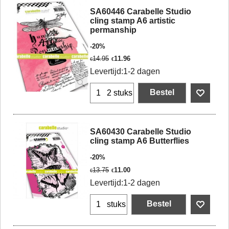
SA60446 Carabelle Studio
cling stamp A6 artistic
permanship
-20%
14.95
11.96
€
€
Levertijd:
1-2 dagen
Bestel
2 stuks
SA60430 Carabelle Studio
cling stamp A6 Butterflies
-20%
13.75
11.00
€
€
Levertijd:
1-2 dagen
Bestel
stuks