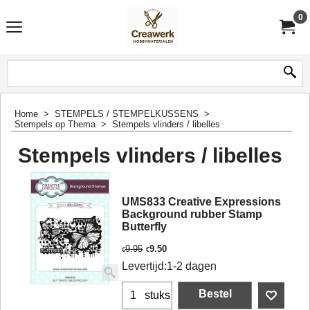
0
Home
>
STEMPELS / STEMPELKUSSENS
>
Stempels op Thema
>
Stempels vlinders / libelles
Stempels vlinders / libelles
UMS833 Creative Expressions
Background rubber Stamp
Butterfly
9.95
9.50
€
€
Levertijd:
1-2 dagen
Bestel
stuks