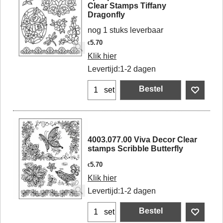
Clear Stamps Tiffany
Dragonfly
nog 1 stuks leverbaar
5.70
€
Klik hier
Levertijd:
1-2 dagen
Bestel
set
4003.077.00 Viva Decor Clear
stamps Scribble Butterfly
5.70
€
Klik hier
Levertijd:
1-2 dagen
Bestel
set