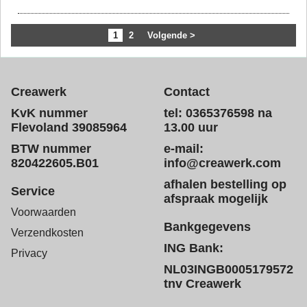
1
2
Volgende >
Creawerk
Contact
KvK nummer
tel: 0365376598 na
Flevoland 39085964
13.00 uur
BTW nummer
e-mail:
820422605.B01
info@creawerk.com
afhalen bestelling op
Service
afspraak mogelijk
Voorwaarden
Bankgegevens
Verzendkosten
ING Bank:
Privacy
NL03INGB0005179572
tnv Creawerk