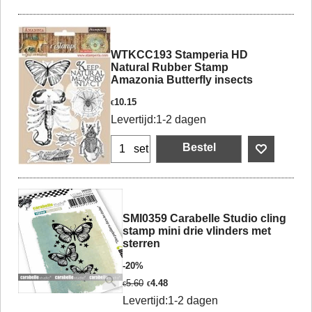
WTKCC193 Stamperia HD
Natural Rubber Stamp
Amazonia Butterfly insects
10.15
€
Levertijd:
1-2 dagen
Bestel
set
SMI0359 Carabelle Studio cling
stamp mini drie vlinders met
sterren
-20%
5.60
4.48
€
€
Levertijd:
1-2 dagen