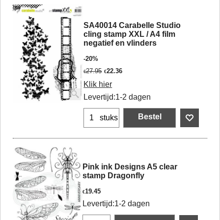
SA40014 Carabelle Studio
cling stamp XXL / A4 film
negatief en vlinders
-20%
27.95
22.36
€
€
Klik hier
Levertijd:
1-2 dagen
Bestel
stuks
Pink ink Designs A5 clear
stamp Dragonfly
19.45
€
Levertijd:
1-2 dagen