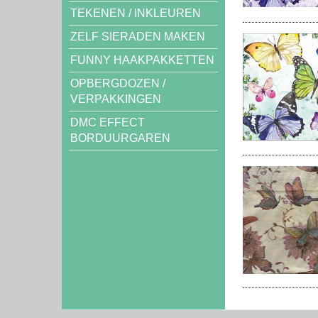
TEKENEN / INKLEUREN
ZELF SIERADEN MAKEN
FUNNY HAAKPAKKETTEN
OPBERGDOZEN /
VERPAKKINGEN
DMC EFFECT
BORDUURGAREN