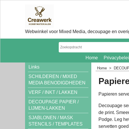
Webwinkel voor Mixed Media, decoupage en overig
Home
Privacybele
Links
Home
>
DECOUP
SCHILDEREN / MIXED
Papier
MEDIA BENODIGDHEDEN
VERF / INKT / LAKKEN
Papieren serve
DECOUPAGE PAPIER /
Decoupage serv
LIJMEN-LAKKEN
de print. Smeer
SJABLONEN / MASK
Podge. Leg het
STENCILS / TEMPLATES
servetten goed