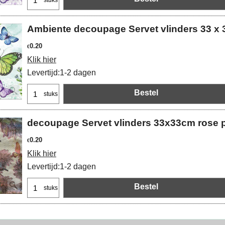
stuks
Ambiente decoupage Servet vlinders 33 x 3
0.20
€
Klik hier
Levertijd:
1-2 dagen
Bestel
stuks
decoupage Servet vlinders 33x33cm rose p
0.20
€
Klik hier
Levertijd:
1-2 dagen
Bestel
stuks