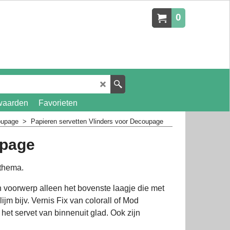
0
waarden
Favorieten
oupage
>
Papieren servetten Vlinders voor Decoupage
upage
dthema.
n voorwerp alleen het bovenste laagje die met
jm bijv. Vernis Fix van colorall of Mod
het servet van binnenuit glad. Ook zijn