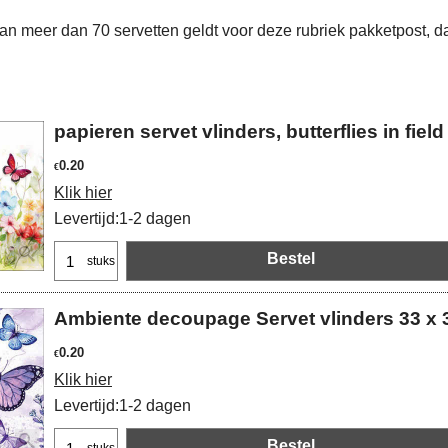
van meer dan 70 servetten geldt voor deze rubriek pakketpost, d
papieren servet vlinders, butterflies in f
0.20
€
Klik hier
Levertijd:
1-2 dagen
Bestel
stuks
Ambiente decoupage Servet vlinders 33 x 33
0.20
€
Klik hier
Levertijd:
1-2 dagen
Bestel