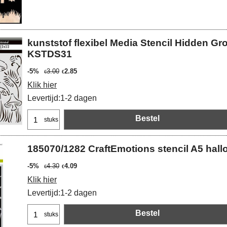
kunststof flexibel Media Stencil Hidden 
KSTDS31
-5%
3.00
2.85
€
€
Klik hier
Levertijd:
1-2 dagen
Bestel
stuks
185070/1282 CraftEmotions stencil A5 ha
-5%
4.30
4.09
€
€
Klik hier
Levertijd:
1-2 dagen
Bestel
stuks