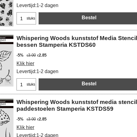
Levertijd:
1-2 dagen
Bestel
stuks
Whispering Woods kunststof Media Stencil 
bessen Stamperia KSTDS60
-5%
3.00
2.85
€
€
Klik hier
Levertijd:
1-2 dagen
Bestel
stuks
Whispering Woods kunststof media stenci
paddestoelen Stamperia KSTDS59
-5%
3.00
2.85
€
€
Klik hier
Levertijd:
1-2 dagen