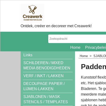
Ontdek, creëer en decoreer met Creawerk!
Home
Privacybele
Links
Home
>
SJABLO
SCHILDEREN / MIXED
Padden
MEDIA BENODIGDHEDEN
VERF / INKT / LAKKEN
Kunststof flex
etc. Het sjabl
DECOUPAGE PAPIER /
Bladeren. Te ge
LIJMEN-LAKKEN
meerdere malen
SJABLONEN / MASK
sjablonen hebb
STENCILS / TEMPLATES
ook bij de and