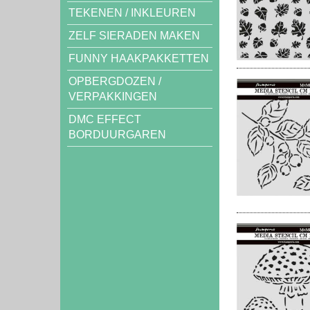
TEKENEN / INKLEUREN
ZELF SIERADEN MAKEN
FUNNY HAAKPAKKETTEN
OPBERGDOZEN /
VERPAKKINGEN
DMC EFFECT
BORDUURGAREN