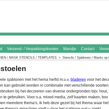
id
Verzend- / Verpakkingskosten
Mandje
Contact
Voor
NEN / MASK STENCILS / TEMPLATES
>
Stencils / Sjablonen / Masks op
stoelen
ibele sjablonen met het hema herfst m.u.v.
bladeren
voor het deco
oon kan gebruikt worden in combinatie met verschillende soorten 
bruiken bij het decoreren van diverse ondergronden bijv. hout, 
 te gebruiken. Voor o.a. mixed media, zelf kaarten maken, box
en meerdere thema's, ik heb deze gezet bij het thema waar het s
ere thema's misschien vindt u daar het sjabloon wat u zoekt.