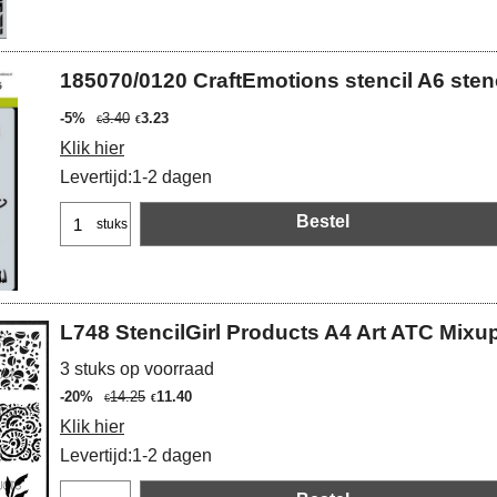
185070/0120 CraftEmotions stencil A6 sten
-5%
3.40
3.23
€
€
Klik hier
Levertijd:
1-2 dagen
Bestel
stuks
L748 StencilGirl Products A4 Art ATC Mixu
3 stuks op voorraad
-20%
14.25
11.40
€
€
Klik hier
Levertijd:
1-2 dagen