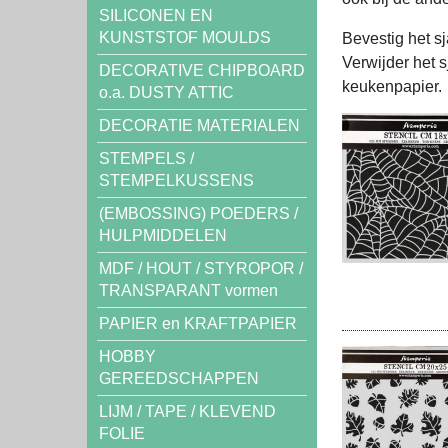
SILICONEN EN
KUNSTSTOF MOULDS
Bevestig het sj
Verwijder het 
DECORATIVE CHIPBOARD
keukenpapier.
o.a. DUSTY ATTIC
DECORATIE MATERIALEN
STEMPELS /
STEMPELKUSSENS
(EMBOSSING) POEDERS /
HULPMIDDELEN
MDF / HOUT / STYROPOR /
TRANSPARANT vormen
PAPIER en KRAFTPAPIER
HOBBY
GEREEDSCHAPPEN
LIJM / TAPE / KLEVEND
FOLIE