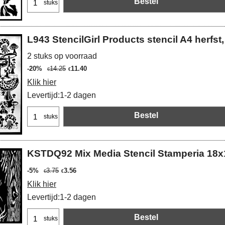
Bestel
stuks
L943 StencilGirl Products stencil A4 herf
2 stuks op voorraad
-20%
14.25
11.40
€
€
Klik hier
Levertijd:
1-2 dagen
Bestel
stuks
KSTDQ92 Mix Media Stencil Stamperia 18
-5%
3.75
3.56
€
€
Klik hier
Levertijd:
1-2 dagen
Bestel
stuks