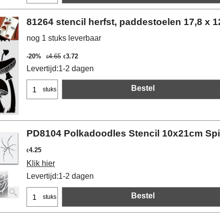
81264 stencil herfst, paddestoelen 17,8 x 
nog 1 stuks leverbaar
-20%
4.65
3.72
€
€
Levertijd:
1-2 dagen
Bestel
stuks
PD8104 Polkadoodles Stencil 10x21cm Sp
4.25
€
Klik hier
Levertijd:
1-2 dagen
Bestel
stuks