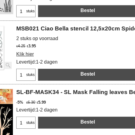
Bestel
stuks
MSB021 Ciao Bella stencil 12,5x20cm Spid
2 stuks op voorraad
4.25
3.95
€
€
Klik hier
Levertijd:
1-2 dagen
Bestel
stuks
SL-BF-MASK34 - SL Mask Falling leaves Be
-5%
6.30
5.99
€
€
Levertijd:
1-2 dagen
Bestel
stuks