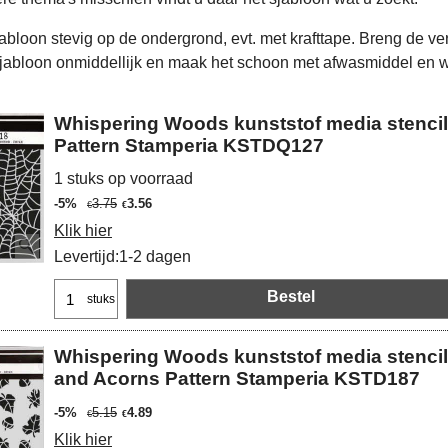
abloon stevig op de ondergrond, evt. met krafttape. Breng de ve
sjabloon onmiddellijk en maak het schoon met afwasmiddel en w
Whispering Woods kunststof media stencil
Pattern Stamperia KSTDQ127
1 stuks op voorraad
-5%
3.75
3.56
€
€
Klik hier
Levertijd:
1-2 dagen
Bestel
stuks
Whispering Woods kunststof media stencil
and Acorns Pattern Stamperia KSTD187
-5%
5.15
4.89
€
€
Klik hier