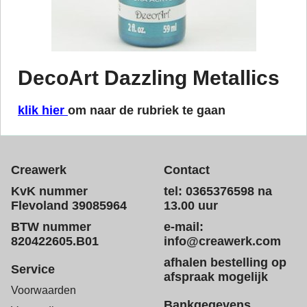
DecoArt Dazzling Metallics
klik hier
om naar de rubriek te gaan
Creawerk
Contact
KvK nummer
tel: 0365376598 na
Flevoland 39085964
13.00 uur
BTW nummer
e-mail:
820422605.B01
info@creawerk.com
afhalen bestelling op
Service
afspraak mogelijk
Voorwaarden
Bankgegevens