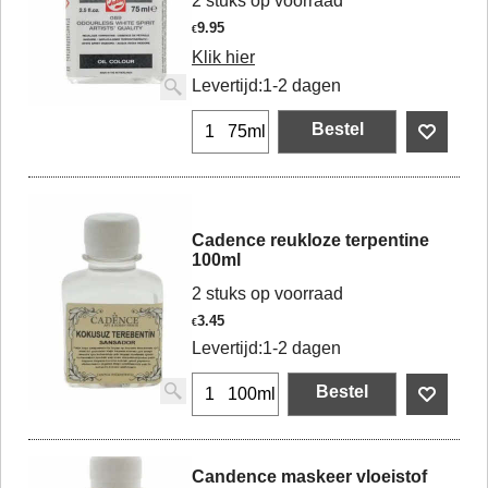
2 stuks op voorraad
9.95
€
Klik hier
Levertijd:
1-2 dagen
Bestel
75ml
Cadence reukloze terpentine
100ml
2 stuks op voorraad
3.45
€
Levertijd:
1-2 dagen
Bestel
100ml
Candence maskeer vloeistof