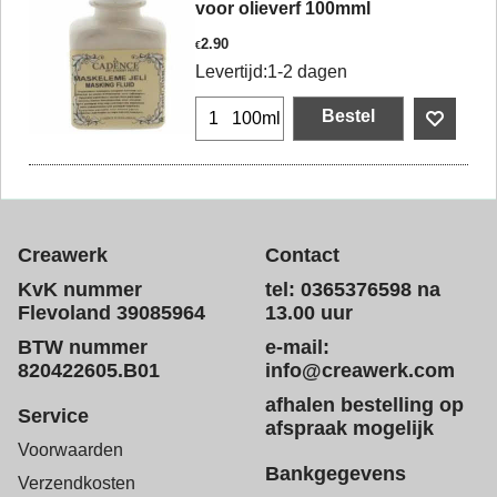
voor olieverf 100mml
2.90
€
Levertijd:
1-2 dagen
Bestel
100ml
Creawerk
Contact
KvK nummer
tel: 0365376598 na
Flevoland 39085964
13.00 uur
BTW nummer
e-mail:
820422605.B01
info@creawerk.com
afhalen bestelling op
Service
afspraak mogelijk
Voorwaarden
Bankgegevens
Verzendkosten