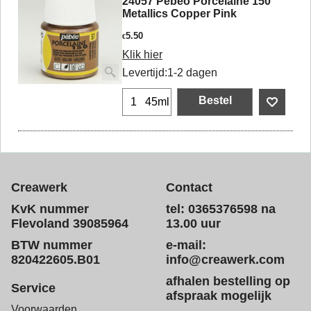
24057 Pebeo Porcelaine 150
Metallics Copper Pink
5.50
€
Klik hier
Levertijd:
1-2 dagen
Bestel
45ml
Creawerk
Contact
KvK nummer
tel: 0365376598 na
Flevoland 39085964
13.00 uur
BTW nummer
e-mail:
820422605.B01
info@creawerk.com
afhalen bestelling op
Service
afspraak mogelijk
Voorwaarden