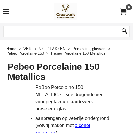
0
Home
>
VERF / INKT / LAKKEN
>
Porselein-, glasverf
>
Pebeo Porcelaine 150
>
Pebeo Porcelaine 150 Metallics
Pebeo Porcelaine 150
Metallics
PeBeo Porcelaine 150 -
METALLICS - sneldrogende verf
voor geglazuurd aardewerk,
porselein, glas.
aanbrengen op vetvrije ondergrond
(vetvrij maken met
alcohol
ketonatus
)