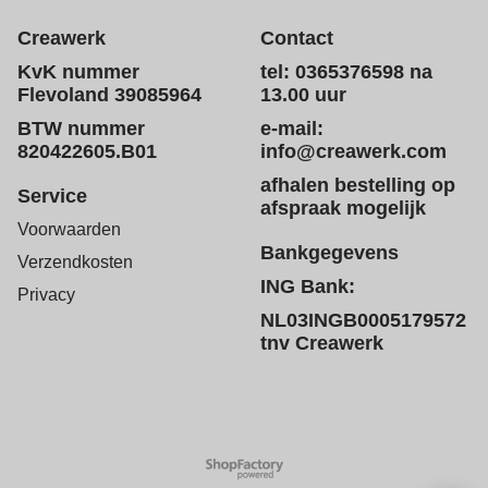
Creawerk
Contact
KvK nummer
tel: 0365376598 na
Flevoland 39085964
13.00 uur
BTW nummer
e-mail:
820422605.B01
info@creawerk.com
afhalen bestelling op
Service
afspraak mogelijk
Voorwaarden
Bankgegevens
Verzendkosten
ING Bank:
Privacy
NL03INGB0005179572
tnv Creawerk
Webwinkel gemaakt met
ShopFactory webwinkel
software.