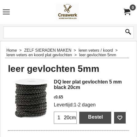
0
Home
>
ZELF SIERADEN MAKEN
>
leren veters / koord
>
leren veters en koord plat gevlochten
>
leer gevlochten 5mm
leer gevlochten 5mm
DQ leer plat gevlochten 5 mm
black 20cm
0.65
€
Levertijd:
1-2 dagen
Bestel
20cm