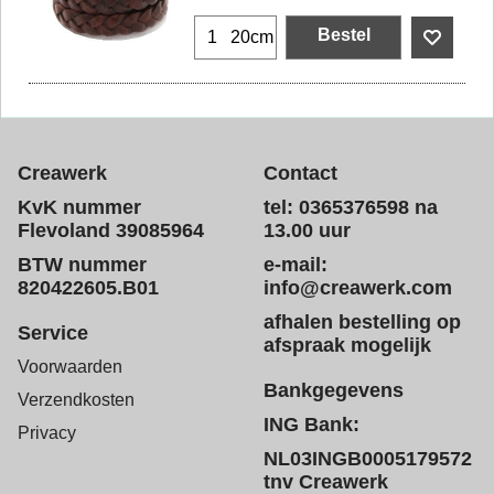
Bestel
20cm
Creawerk
Contact
KvK nummer
tel: 0365376598 na
Flevoland 39085964
13.00 uur
BTW nummer
e-mail:
820422605.B01
info@creawerk.com
afhalen bestelling op
Service
afspraak mogelijk
Voorwaarden
Bankgegevens
Verzendkosten
ING Bank:
Privacy
NL03INGB0005179572
tnv Creawerk