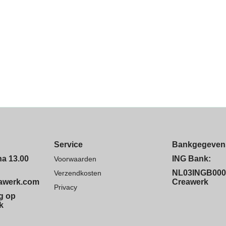
Service
Bankgegeven
na 13.00
ING Bank:
Voorwaarden
NL03INGB000
Verzendkosten
eawerk.com
Creawerk
Privacy
ng op
k