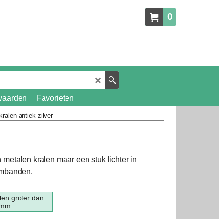
0
waarden
Favorieten
kralen antiek zilver
n metalen kralen maar een stuk lichter in
armbanden.
len groter dan
7mm