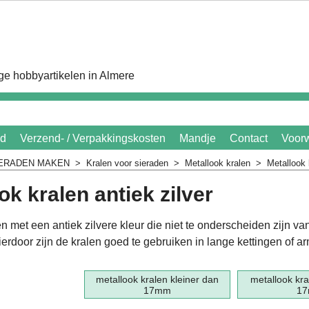
e hobbyartikelen in Almere
id
Verzend- / Verpakkingskosten
Mandje
Contact
Voor
IERADEN MAKEN
>
Kralen voor sieraden
>
Metallook kralen
>
Metallook 
ok kralen antiek zilver
n met een antiek zilvere kleur die niet te onderscheiden zijn va
ierdoor zijn de kralen goed te gebruiken in lange kettingen of 
metallook kralen kleiner dan
metallook kra
17mm
1