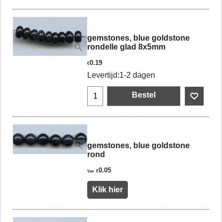
gemstones, blue goldstone
rondelle glad 8x5mm
0.19
€
Levertijd:
1-2 dagen
Bestel
gemstones, blue goldstone
rond
0.05
€
Van
Klik hier