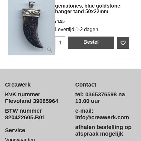
gemstones, blue goldstone
hanger tand 50x22mm
4.95
€
Levertijd:
1-2 dagen
Bestel
Creawerk
Contact
KvK nummer
tel: 0365376598 na
Flevoland 39085964
13.00 uur
BTW nummer
e-mail:
820422605.B01
info@creawerk.com
afhalen bestelling op
Service
afspraak mogelijk
Voorwaarden