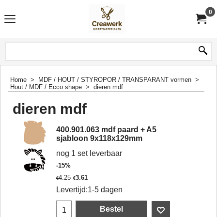
0
Home
>
MDF / HOUT / STYROPOR / TRANSPARANT vormen
>
Hout / MDF / Ecco shape
>
dieren mdf
dieren mdf
400.901.063 mdf paard + A5
sjabloon 9x118x129mm
nog 1 set leverbaar
-15%
4.25
3.61
€
€
Levertijd:
1-5 dagen
Bestel