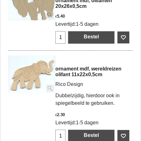
ornament mdf, olifanten
20x26x0,5cm
5.40
€
Levertijd:
1-5 dagen
Bestel
ornament mdf, wereldreizen
olifant 11x22x0,5cm
Rico Design
Dubbelzijdig, hierdoor ook in
spiegelbeeld te gebruiken.
2.30
€
Levertijd:
1-5 dagen
Bestel