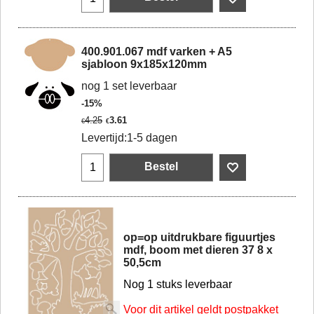
400.901.067 mdf varken + A5
sjabloon 9x185x120mm
nog 1 set leverbaar
-15%
4.25
3.61
€
€
Levertijd:
1-5 dagen
Bestel
op=op uitdrukbare figuurtjes
mdf, boom met dieren 37 8 x
50,5cm
Nog 1 stuks leverbaar
Voor dit artikel geldt postpakket