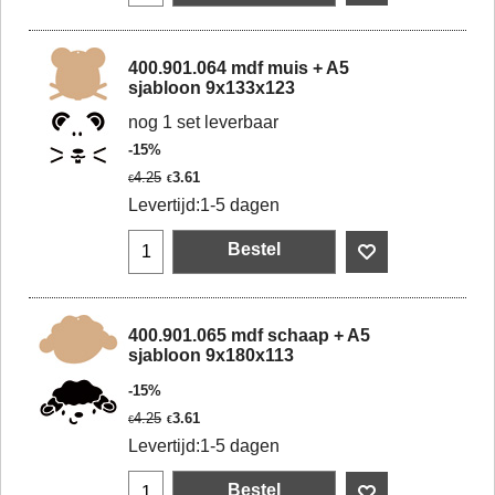
400.901.064 mdf muis + A5
sjabloon 9x133x123
nog 1 set leverbaar
-15%
4.25
3.61
€
€
Levertijd:
1-5 dagen
Bestel
400.901.065 mdf schaap + A5
sjabloon 9x180x113
-15%
4.25
3.61
€
€
Levertijd:
1-5 dagen
Bestel