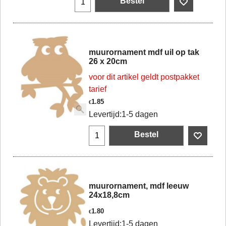
Bestel
muurornament mdf uil op tak
26 x 20cm
voor dit artikel geldt postpakket
tarief
1.85
€
Levertijd:
1-5 dagen
Bestel
muurornament, mdf leeuw
24x18,8cm
1.80
€
Levertijd:
1-5 dagen