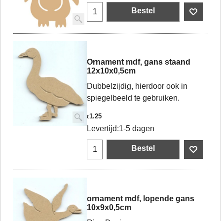
Bestel
Ornament mdf, gans staand
12x10x0,5cm
Dubbelzijdig, hierdoor ook in
spiegelbeeld te gebruiken.
1.25
€
Levertijd:
1-5 dagen
Bestel
ornament mdf, lopende gans
10x9x0,5cm