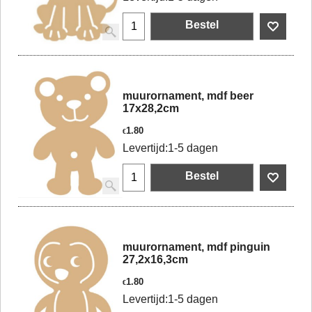
Bestel
muurornament, mdf beer
17x28,2cm
1.80
€
Levertijd:
1-5 dagen
Bestel
muurornament, mdf pinguin
27,2x16,3cm
1.80
€
Levertijd:
1-5 dagen