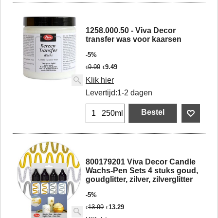
1258.000.50 - Viva Decor
transfer was voor kaarsen
-5%
9.99
9.49
€
€
Klik hier
Levertijd:
1-2 dagen
Bestel
250ml
800179201 Viva Decor Candle
Wachs-Pen Sets 4 stuks goud,
goudglitter, zilver, zilverglitter
-5%
13.99
13.29
€
€