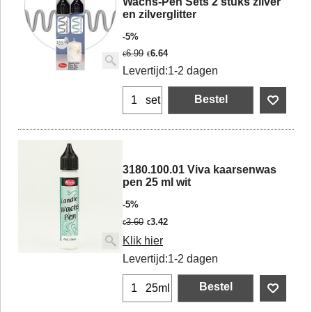
Wachs-Pen Sets 2 stuks zilver
en zilverglitter
-5%
6.99
6.64
€
€
Levertijd:
1-2 dagen
Bestel
set
3180.100.01 Viva kaarsenwas
pen 25 ml wit
-5%
3.60
3.42
€
€
Klik hier
Levertijd:
1-2 dagen
Bestel
25ml