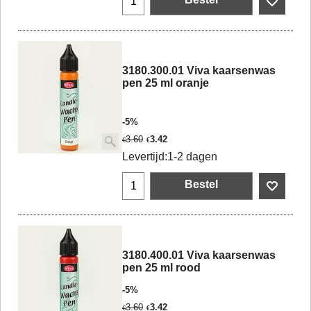
3180.300.01 Viva kaarsenwas
pen 25 ml oranje
-5%
3.60
3.42
€
€
Levertijd:
1-2 dagen
Bestel
3180.400.01 Viva kaarsenwas
pen 25 ml rood
-5%
3.60
3.42
€
€