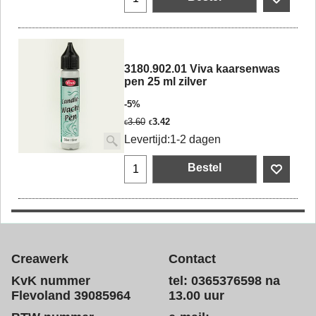
3180.902.01 Viva kaarsenwas
pen 25 ml zilver
-5%
3.60
3.42
€
€
Levertijd:
1-2 dagen
Bestel
Creawerk
Contact
KvK nummer
tel: 0365376598 na
Flevoland 39085964
13.00 uur