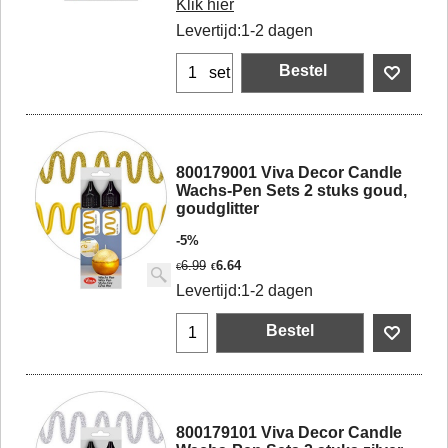
Klik hier
Levertijd:
1-2 dagen
Bestel
set
800179001 Viva Decor Candle
Wachs-Pen Sets 2 stuks goud,
goudglitter
-5%
6.99
6.64
€
€
Levertijd:
1-2 dagen
Bestel
800179101 Viva Decor Candle