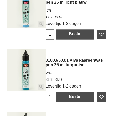
pen 25 ml licht blauw
-5%
3.60
3.42
€
€
Levertijd:
1-2 dagen
Bestel
3180.650.01 Viva kaarsenwas
pen 25 ml turquoise
-5%
3.60
3.42
€
€
Levertijd:
1-2 dagen
Bestel