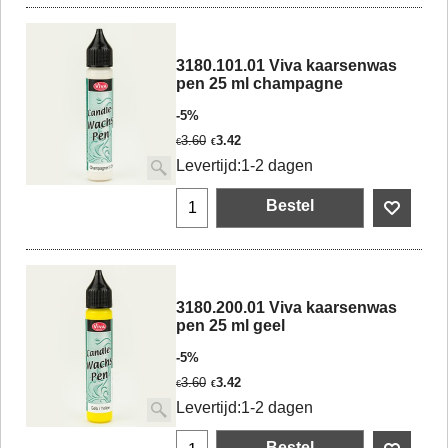
3180.101.01 Viva kaarsenwas
pen 25 ml champagne
-5%
3.60
3.42
€
€
Levertijd:
1-2 dagen
Bestel
3180.200.01 Viva kaarsenwas
pen 25 ml geel
-5%
3.60
3.42
€
€
Levertijd:
1-2 dagen
Bestel