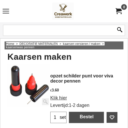
0
Home
>
DECORATIE MATERIALEN
>
kaarsen versieren / maken
>
kaarsenwas pennen
Kaarsen maken
opzet schilder punt voor viva
decor pennen
3.60
€
Klik hier
Levertijd:
1-2 dagen
Bestel
set