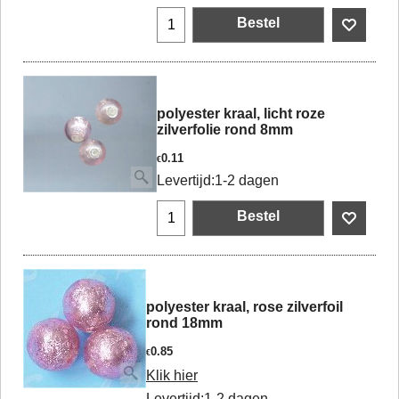
Bestel
polyester kraal, licht roze
zilverfolie rond 8mm
0.11
€
Levertijd:
1-2 dagen
Bestel
polyester kraal, rose zilverfoil
rond 18mm
0.85
€
Klik hier
Levertijd:
1-2 dagen