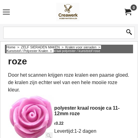
0
Home
>
ZELF SIERADEN MAKEN
>
Kralen voor sieraden
>
Kunststof / Polyester Kralen
>
kraal polyester / kunststof rose
roze
Door het scannen krijgen roze kralen een paarse gloed.
de kralen zijn echter wel van een hele mooiie roze
kleur.
polyester kraal roosje ca 11-
12mm roze
0.22
€
Levertijd:
1-2 dagen