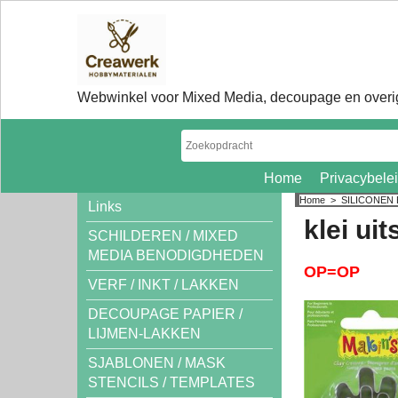
Webwinkel voor Mixed Media, decoupage en overig
Home
Privacybele
Home
>
SILICONEN
Links
klei ui
SCHILDEREN / MIXED
MEDIA BENODIGDHEDEN
OP=OP
VERF / INKT / LAKKEN
DECOUPAGE PAPIER /
LIJMEN-LAKKEN
SJABLONEN / MASK
STENCILS / TEMPLATES