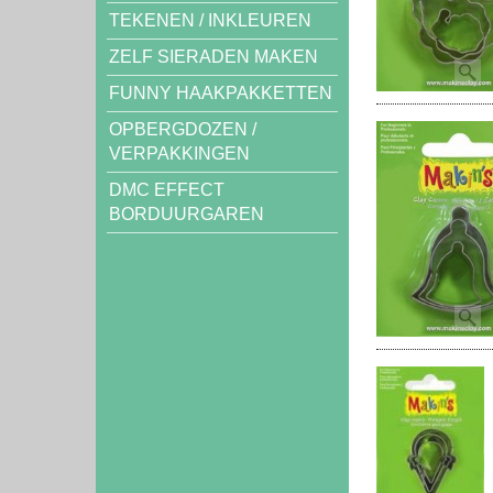
TEKENEN / INKLEUREN
ZELF SIERADEN MAKEN
FUNNY HAAKPAKKETTEN
OPBERGDOZEN /
VERPAKKINGEN
DMC EFFECT
BORDUURGAREN