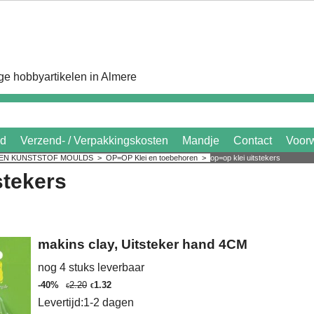
e hobbyartikelen in Almere
id
Verzend- / Verpakkingskosten
Mandje
Contact
Voor
 EN KUNSTSTOF MOULDS
>
OP=OP Klei en toebehoren
>
op=op klei uitstekers
tstekers
makins clay, Uitsteker hand 4CM
nog 4 stuks leverbaar
-40%
2.20
1.32
€
€
Levertijd:
1-2 dagen