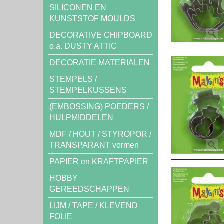
SILICONEN EN
KUNSTSTOF MOULDS
DECORATIVE CHIPBOARD
o.a. DUSTY ATTIC
DECORATIE MATERIALEN
STEMPELS /
STEMPELKUSSENS
(EMBOSSING) POEDERS /
HULPMIDDELEN
MDF / HOUT / STYROPOR /
TRANSPARANT vormen
PAPIER en KRAFTPAPIER
HOBBY
GEREEDSCHAPPEN
LIJM / TAPE / KLEVEND
FOLIE