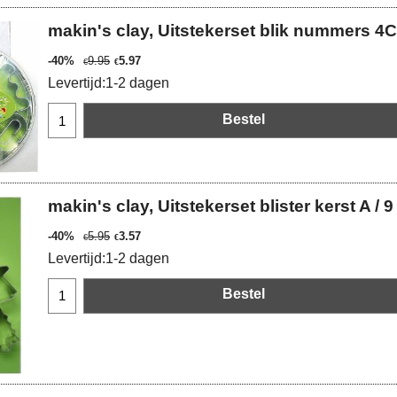
makin's clay, Uitstekerset blik nummers 4
-40%
9.95
5.97
€
€
Levertijd:
1-2 dagen
Bestel
makin's clay, Uitstekerset blister kerst A /
-40%
5.95
3.57
€
€
Levertijd:
1-2 dagen
Bestel