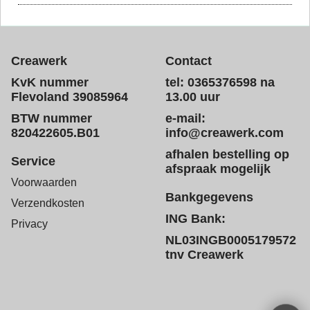
Creawerk
Contact
KvK nummer
tel: 0365376598 na
Flevoland 39085964
13.00 uur
BTW nummer
e-mail:
820422605.B01
info@creawerk.com
afhalen bestelling op
Service
afspraak mogelijk
Voorwaarden
Bankgegevens
Verzendkosten
ING Bank:
Privacy
NL03INGB0005179572
tnv Creawerk