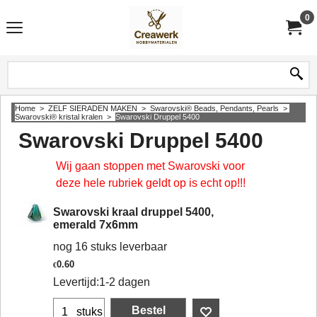
0
Home
>
ZELF SIERADEN MAKEN
>
Swarovski® Beads, Pendants, Pearls
>
Swarovski® kristal kralen
>
Swarovski Druppel 5400
Swarovski Druppel 5400
Wij gaan stoppen met Swarovski voor
deze hele rubriek geldt op is echt op!!!
Swarovski kraal druppel 5400,
emerald 7x6mm
nog 16 stuks leverbaar
0.60
€
Levertijd:
1-2 dagen
Bestel
stuks