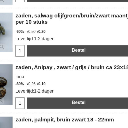
zaden, salwag olijfgroen/bruin/zwart maan
per 10 stuks
-60%
0.50
0.20
€
€
Levertijd:
1-2 dagen
Bestel
zaden, Anipay , zwart / grijs / bruin ca 23
lona
-60%
0.26
0.10
€
€
Levertijd:
1-2 dagen
Bestel
zaden, palmpit, bruin zwart 18 - 22mm