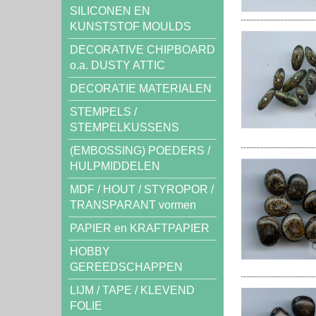
SILICONEN EN
KUNSTSTOF MOULDS
DECORATIVE CHIPBOARD
o.a. DUSTY ATTIC
DECORATIE MATERIALEN
STEMPELS /
STEMPELKUSSENS
(EMBOSSING) POEDERS /
HULPMIDDELEN
MDF / HOUT / STYROPOR /
TRANSPARANT vormen
PAPIER en KRAFTPAPIER
HOBBY
GEREEDSCHAPPEN
LIJM / TAPE / KLEVEND
FOLIE