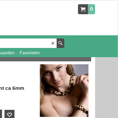
0
waarden
Favorieten
ant ca 6mm