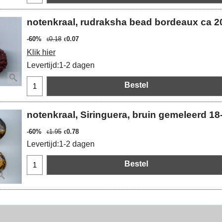
notenkraal, rudraksha bead bordeaux ca 
-60%
0.18
0.07
€
€
Klik hier
Levertijd:
1-2 dagen
Bestel
notenkraal, Siringuera, bruin gemeleerd 
-60%
1.95
0.78
€
€
Levertijd:
1-2 dagen
Bestel