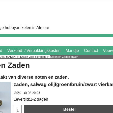
e hobbyartikelen in Almere
id
Verzend- / Verpakkingskosten
Mandje
Contact
Voor
ADEN MAKEN
>
Kralen voor sieraden
>
Noten en Zaden kralen
en Zaden
akt van diverse noten en zaden.
zaden, salwag olijfgroen/bruin/zwart vierk
-60%
0.08
0.03
€
€
Levertijd:
1-2 dagen
Bestel