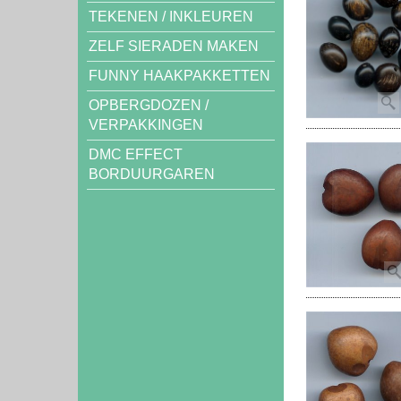
TEKENEN / INKLEUREN
ZELF SIERADEN MAKEN
FUNNY HAAKPAKKETTEN
OPBERGDOZEN /
VERPAKKINGEN
DMC EFFECT
BORDUURGAREN