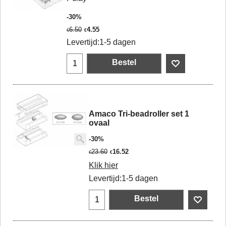
-30%
6.50
4.55
€
€
Levertijd:
1-5 dagen
Bestel
Amaco Tri-beadroller set 1
ovaal
-30%
23.60
16.52
€
€
Klik hier
Levertijd:
1-5 dagen
Bestel