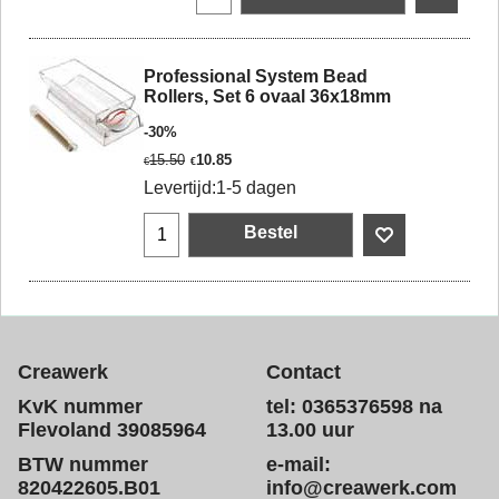
Professional System Bead
Rollers, Set 6 ovaal 36x18mm
-30%
15.50
10.85
€
€
Levertijd:
1-5 dagen
Bestel
Creawerk
Contact
KvK nummer
tel: 0365376598 na
Flevoland 39085964
13.00 uur
BTW nummer
e-mail:
820422605.B01
info@creawerk.com