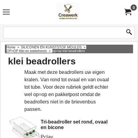
0
Home
>
SILICONEN EN KUNSTSTOF MOULDS
>
OP=OP Klei en toebehoren
>
op=op klei beadrollers
klei beadrollers
Maak met deze beadrollers uw eigen
kralen. Van rond tot ovaal en van ovaal
tot tube. Voor deze rubriek geldt echter
wel op=op en pakketpost omdat de
beadrollers niet in de brievenbus
passen.
Tri-beadroller set rond, ovaal
en bicone
Pclay