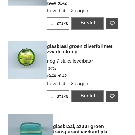
0.60
0.42
€
€
Levertijd:
1-2 dagen
Bestel
stuks
glaskraal groen zilverfoil met
zwarte streep
nog 7 stuks leverbaar
-30%
0.60
0.42
€
€
Levertijd:
1-2 dagen
Bestel
stuks
glaskraal, azuur groen
transparant vierkant plat