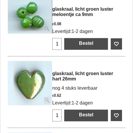
glaskraal, licht groen luster
meloentje ca 9mm
0.08
€
Levertijd:
1-2 dagen
Bestel
glaskraal, licht groen luster
hart 26mm
nog 4 stuks leverbaar
0.62
€
Levertijd:
1-2 dagen
Bestel