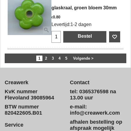
glaskraal, groen bloem 30mm
0.80
€
Levertijd:
1-2 dagen
Bestel
1
2
3
4
5
Volgende >
Creawerk
Contact
KvK nummer
tel: 0365376598 na
Flevoland 39085964
13.00 uur
BTW nummer
e-mail:
820422605.B01
info@creawerk.com
afhalen bestelling op
Service
afspraak mogelijk