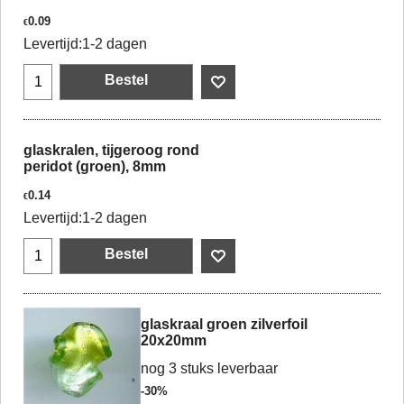
0.09
€
Levertijd:
1-2 dagen
Bestel
glaskralen, tijgeroog rond
peridot (groen), 8mm
0.14
€
Levertijd:
1-2 dagen
Bestel
glaskraal groen zilverfoil
20x20mm
nog 3 stuks leverbaar
-30%