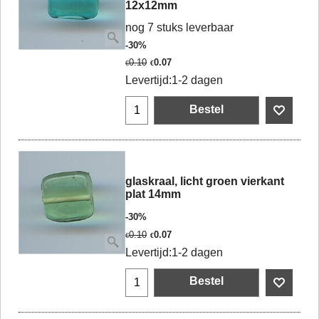
12x12mm
nog 7 stuks leverbaar
-30%
0.10
0.07
€
€
Levertijd:
1-2 dagen
Bestel
glaskraal, licht groen vierkant
plat 14mm
-30%
0.10
0.07
€
€
Levertijd:
1-2 dagen
Bestel