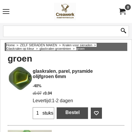
0
Home
>
ZELF SIERADEN MAKEN
>
Kralen voor sieraden
>
Glaskralen op kleur
>
glaskralen groentinten
>
groen
groen
glaskralen, parel, pyramide
olijfgroen 6mm
-40%
0.07
0.04
€
€
Levertijd:
1-2 dagen
Bestel
stuks