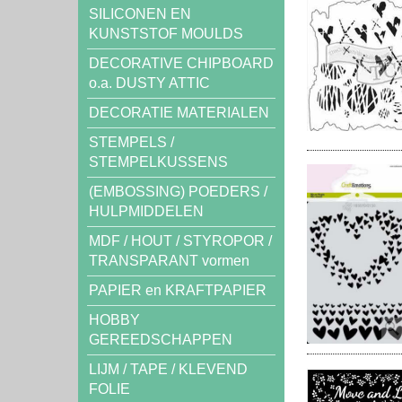
SILICONEN EN
KUNSTSTOF MOULDS
DECORATIVE CHIPBOARD
o.a. DUSTY ATTIC
DECORATIE MATERIALEN
STEMPELS /
STEMPELKUSSENS
(EMBOSSING) POEDERS /
HULPMIDDELEN
MDF / HOUT / STYROPOR /
TRANSPARANT vormen
PAPIER en KRAFTPAPIER
HOBBY
GEREEDSCHAPPEN
LIJM / TAPE / KLEVEND
FOLIE