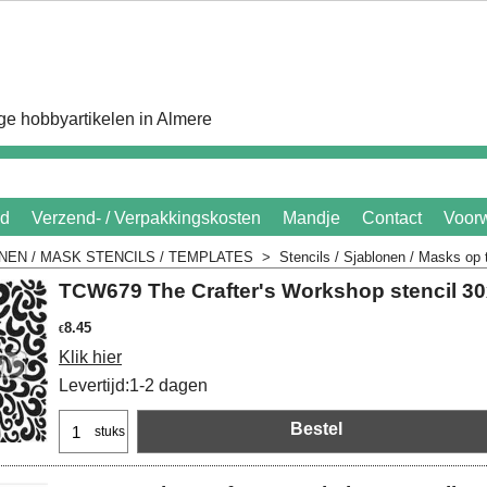
e hobbyartikelen in Almere
id
Verzend- / Verpakkingskosten
Mandje
Contact
Voor
NEN / MASK STENCILS / TEMPLATES
>
Stencils / Sjablonen / Masks op
TCW679 The Crafter's Workshop stencil 30
8.45
€
Klik hier
Levertijd:
1-2 dagen
Bestel
stuks