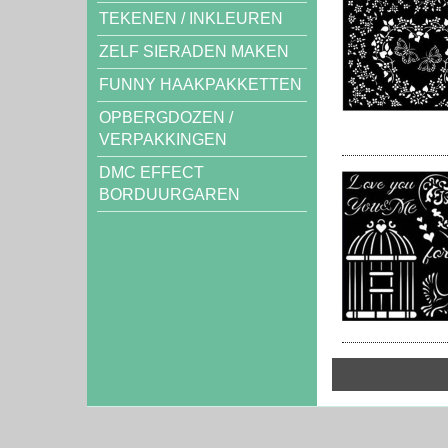
TEKENEN / INKLEUREN
ZELF SIERADEN MAKEN
FUNNY HAAKPAKKETTEN
OPBERGDOZEN /
VERPAKKINGEN
DMC EFFECT
BORDUURGAREN