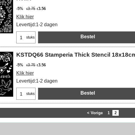
-5%
3.75
3.56
€
€
Klik hier
Levertijd:
1-2 dagen
Bestel
stuks
KSTDQ66 Stamperia Thick Stencil 18x18c
-5%
3.75
3.56
€
€
Klik hier
Levertijd:
1-2 dagen
Bestel
stuks
< Vorige
1
2