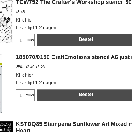
TCW752 The Crafter's Workshop stencil 30
8.45
€
Klik hier
Levertijd:
1-2 dagen
Bestel
stuks
185070/0150 CraftEmotions stencil A6 just 
-5%
3.40
3.23
€
€
Klik hier
Levertijd:
1-2 dagen
Bestel
stuks
KSTDQ85 Stamperia Sunflower Art Mixed 
Heart