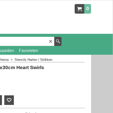
0
waarden
Favorieten
 thema
>
Stencils Harten / Strikken
x30cm Heart Swirls