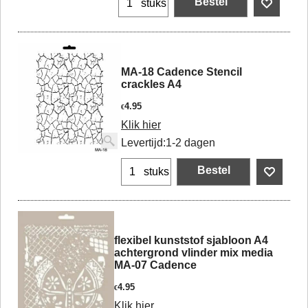
Bestel
stuks
MA-18 Cadence Stencil
crackles A4
4.95
€
Klik hier
Levertijd:
1-2 dagen
Bestel
stuks
flexibel kunststof sjabloon A4
achtergrond vlinder mix media
MA-07 Cadence
4.95
€
Klik hier