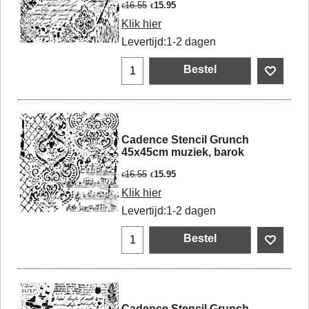
16.55
15.95
€
€
Klik hier
Levertijd:
1-2 dagen
Bestel
Cadence Stencil Grunch
45x45cm muziek, barok
16.55
15.95
€
€
Klik hier
Levertijd:
1-2 dagen
Bestel
Cadence Stencil Grunch