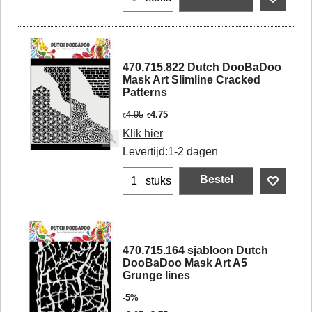
470.715.822 Dutch DooBaDoo
Mask Art Slimline Cracked
Patterns
4.95
4.75
€
€
Klik hier
Levertijd:
1-2 dagen
Bestel
stuks
470.715.164 sjabloon Dutch
DooBaDoo Mask Art A5
Grunge lines
-5%