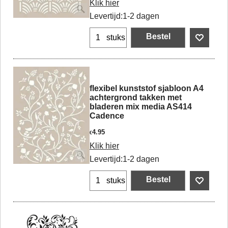
Klik hier
Levertijd:
1-2 dagen
Bestel
stuks
flexibel kunststof sjabloon A4
achtergrond takken met
bladeren mix media AS414
Cadence
4.95
€
Klik hier
Levertijd:
1-2 dagen
Bestel
stuks