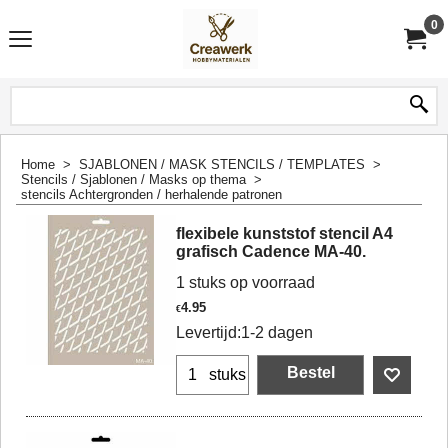
0
Home
>
SJABLONEN / MASK STENCILS / TEMPLATES
>
Stencils / Sjablonen / Masks op thema
>
stencils Achtergronden / herhalende patronen
flexibele kunststof stencil A4
grafisch Cadence MA-40.
1 stuks op voorraad
4.95
€
Levertijd:
1-2 dagen
Bestel
stuks