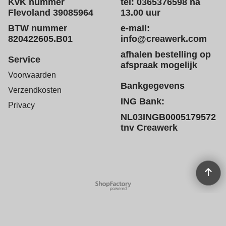
KvK nummer
tel: 0365376598 na
Flevoland 39085964
13.00 uur
BTW nummer
e-mail:
820422605.B01
info@creawerk.com
afhalen bestelling op
Service
afspraak mogelijk
Voorwaarden
Bankgegevens
Verzendkosten
ING Bank:
Privacy
NL03INGB0005179572
tnv Creawerk
Webwinkel gemaakt met
ShopFactory webwinkel
software.