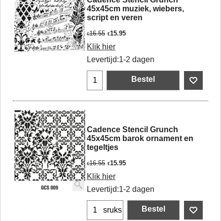
45x45cm muziek, wiebers,
script en veren
16.55
15.95
€
€
Klik hier
Levertijd:
1-2 dagen
Bestel
Cadence Stencil Grunch
45x45cm barok ornament en
tegeltjes
16.55
15.95
€
€
Klik hier
Levertijd:
1-2 dagen
Bestel
sruks