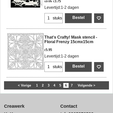
3.95
3.75
€
€
Levertijd:
1-2 dagen
Bestel
stuks
That‘s Crafty! Mask stencil -
Floral Frenzy 15cmx15cm
5.95
€
Levertijd:
1-2 dagen
Bestel
stuks
< Vorige
1
2
3
4
5
6
7
Volgende >
Creawerk
Contact