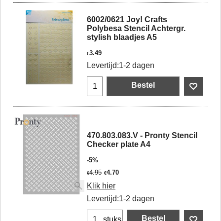
6002/0621 Joy! Crafts
Polybesa Stencil Achtergr.
stylish blaadjes A5
3.49
€
Levertijd:
1-2 dagen
Bestel
470.803.083.V - Pronty Stencil
Checker plate A4
-5%
4.95
4.70
€
€
Klik hier
Levertijd:
1-2 dagen
Bestel
stuks