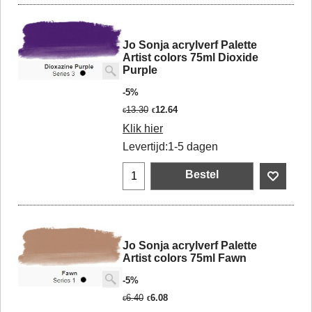
Jo Sonja acrylverf Palette
Artist colors 75ml Dioxide
Purple
-5%
13.30
12.64
€
€
Klik hier
Levertijd:
1-5 dagen
Bestel
Jo Sonja acrylverf Palette
Artist colors 75ml Fawn
-5%
6.40
6.08
€
€