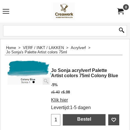
0
Home
>
VERF / INKT / LAKKEN
>
Acrylverf
>
Jo Sonja's Palette Artist colors 75ml
Jo Sonja acrylverf Palette
Artist colors 75ml Colony Blue
-5%
6.40
6.08
€
€
Klik hier
Levertijd:
1-5 dagen
Bestel