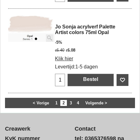
Jo Sonja acrylverf Palette
Artist colors 75ml Opal
-5%
6.40
6.08
€
€
Klik hier
Levertijd:
1-5 dagen
Bestel
< Vorige
1
2
3
4
Volgende >
Creawerk
Contact
KvK nummer
tel: 0365376598 na