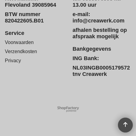
Flevoland 39085964
13.00 uur
BTW nummer
e-mail:
820422605.B01
info@creawerk.com
afhalen bestelling op
Service
afspraak mogelijk
Voorwaarden
Bankgegevens
Verzendkosten
ING Bank:
Privacy
NL03INGB0005179572
tnv Creawerk
Webwinkel gemaakt met
ShopFactory webwinkel
software.